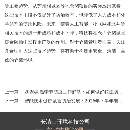
浦江白蚁防治
等主要趋势。从苏州相城区等地仓储项目的实际应用来看，
这些技术手段不仅提升了防治效率，也降低了人力成本和化
磐安白蚁防治
学药剂的使用风险。未来，随着人工智能、物联网和北斗等
衢州白蚁防治
相关技术的进一步成熟和成本下降，科技将在仓库仓储鼠害
江山白蚁防治
综合防治中发挥更广泛的作用。对于仓储管理者而言，关注
并合理引入这些技术趋势，将有助于构建更安全、清洁、高
常山白蚁防治
效的仓储环境。
开化白蚁防治
龙游白蚁防治
上一篇：
2026高温季节防疫工作趋势：如何做好蚊虫防疫工作
舟山白蚁防治
下一篇：
智能技术促进鼠害防治发展：2026年下半年老鼠防治发展新趋势
岱山白蚁防治
嵊泗白蚁防治
安洁士环境科技公司
专业白蚁防治公司