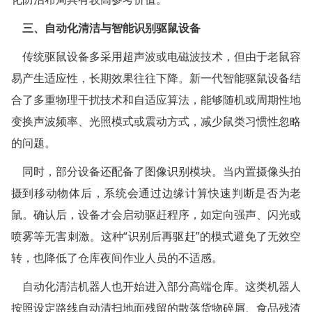
三、自动化清洁与智能识别驱鼠设备
金湖白蚁防治
传统驱鼠设备多采用超声波或电磁波技术，但由于老鼠容
杭州白蚁防治
易产生适应性，长期效果往往下降。新一代智能驱鼠设备结
建德白蚁防治
合了多重物理干扰技术和自适应算法，能够随机或周期性地
变换声波频率、光照模式或震动方式，减少鼠类习惯性忽略
桐庐白蚁防治
的问题。
淳安白蚁防治
同时，部分设备还配备了图像识别模块。当内置摄像头拍
宁波白蚁防治
摄到移动物体后，系统会通过边缘计算快速判断是否为老
鼠。确认后，设备才会启动驱赶程序，如定向强声、闪光或
余姚白蚁防治
喷雾等无害刺激。这种“识别后再驱赶”的模式避免了无效空
慈溪白蚁防治
转，也降低了仓库夜间作业人员的不适感。
象山白蚁防治
自动化清洁机器人也开始进入部分高端仓库。这类机器人
按照设定路线自动清扫地面残留的散落货物碎屑、食品残渣