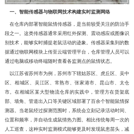
一、智能传感器与物联网技术构建实时监测网络
靖江白蚁防治
在仓库内部署智能鼠情传感器，是当前较受关注的防治手
泰兴白蚁防治
段之一。这类传感器通常采用红外探测、震动感应或图像识
扬州白蚁防治
别技术，能够实时捕捉老鼠活动的迹象。传感器采集到的数
据通过物联网模块上传至云端管理平台，仓库管理人员可以
宝应白蚁防治
通过电脑或移动终端随时查看各监测点的鼠情状态。
仪征白蚁防治
以江苏省苏州市为例，苏州市下辖姑苏区、虎丘区、吴中
高邮白蚁防治
区、相城区、吴江区、常熟市、张家港市、昆山市、太仓
市。在相城区某大型物流仓库的实践中，管理方在货架底
镇江白蚁防治
部、墙角、管道出入口等关键区域部署了百余个智能鼠情探
丹阳白蚁防治
测器。当老鼠经过探测范围时，系统会立刻记录活动时间、
位置和频率，并自动生成鼠情热力图。相比传统每周一次的
扬中白蚁防治
人工巡查，这种实时监测模式能够更及时发现鼠患苗头，减
句容白蚁防治