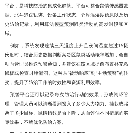
嘉兴白蚁防治
平台，是科技防治的集成化趋势。平台可整合鼠情传感器数
平湖白蚁防治
据、北斗追踪轨迹、设备工作状态、仓库温湿度信息以及历
史防治记录，利用算法模型预测鼠类活动的高发时段和区
桐乡白蚁防治
域。
海宁白蚁防治
例如，系统发现连续三天湿度上升且夜间温度超过15摄
氏度时，结合历史数据判断某货区鼠类活动概率增加，会自
嘉善白蚁防治
动向管理员推送预警通知，并建议在该区域提前布置补充粘
海盐白蚁防治
鼠板或检查封堵漏洞。这种从“被动响应”到“主动预警”的转
湖州白蚁防治
变，提升了防治工作的时效性和资源利用效率。
预警平台还可以记录每次防治行动的效果，形成闭环管
德清白蚁防治
理。管理人员可以清晰看到投入了多少人力物力、捕获或驱
长兴白蚁防治
离了多少目标、鼠情指数是否下降，从而评估不同措施的实
安吉白蚁防治
际效果，不断优化防治方案。