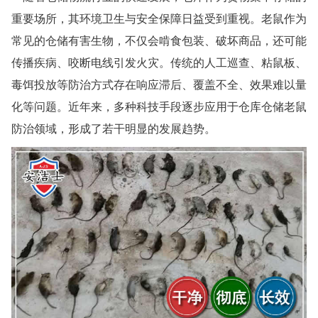
重要场所，其环境卫生与安全保障日益受到重视。老鼠作为
太仓白蚁防治
常见的仓储有害生物，不仅会啃食包装、破坏商品，还可能
常州白蚁防治
传播疾病、咬断电线引发火灾。传统的人工巡查、粘鼠板、
毒饵投放等防治方式存在响应滞后、覆盖不全、效果难以量
溧阳白蚁防治
化等问题。近年来，多种科技手段逐步应用于仓库仓储老鼠
南通白蚁防治
防治领域，形成了若干明显的发展趋势。
如东白蚁防治
启东白蚁防治
如皋白蚁防治
海安白蚁防治
泰州白蚁防治
兴化白蚁防治