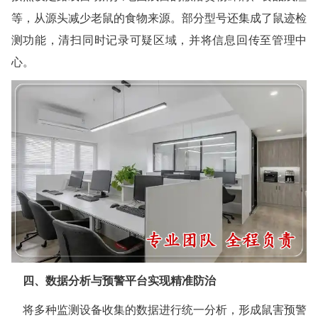
宁海白蚁防治
等，从源头减少老鼠的食物来源。部分型号还集成了鼠迹检
温州白蚁防治
测功能，清扫同时记录可疑区域，并将信息回传至管理中
心。
瑞安白蚁防治
乐清白蚁防治
龙港白蚁防治
永嘉白蚁防治
平阳白蚁防治
苍南白蚁防治
文成白蚁防治
四、数据分析与预警平台实现精准防治
泰顺白蚁防治
将多种监测设备收集的数据进行统一分析，形成鼠害预警