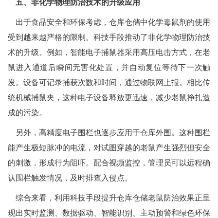
五、非化学物理防治技术的升级应用
绍兴白蚁防治
出于食品安全和环保考虑，仓库仓储中化学毒鼠剂的使用
诸暨白蚁防治
受到越来越严格的限制。科技手段推动了非化学物理防治技
嵊州白蚁防治
术的升级。例如，智能电子捕鼠器采用高压电击方式，在老
鼠进入通道后瞬间无害化处置，并自动复位等待下一次触
新昌白蚁防治
发。设备可记录捕获次数和时间，通过物联网上报。相比传
金华白蚁防治
统机械捕鼠夹，这种电子设备释放更迅速，减少老鼠挣扎造
成的污染。
义乌白蚁防治
另外，高精度电子围栏也逐步应用于仓库外围。这种围栏
东阳白蚁防治
能产生极短脉冲的电流，对试图穿越的老鼠产生强烈但安全
兰溪白蚁防治
的刺激，形成行为阻吓。配合视频监控，管理员可以远程确
认围栏触发情况，及时排查入侵点。
永康白蚁防治
综合来看，利用科技手段提升仓库仓储老鼠防治效果正呈
武义白蚁防治
现出实时监测、数据驱动、智能识别、主动预警和绿色环保