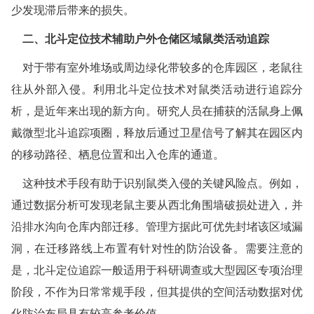
少发现滞后带来的损失。
盐城白蚁防治
二、北斗定位技术辅助户外仓储区域鼠类活动追踪
响水白蚁防治
对于带有室外堆场或周边绿化带较多的仓库园区，老鼠往
往从外部入侵。利用北斗定位技术对鼠类活动进行追踪分
滨海白蚁防治
析，是近年来出现的新方向。研究人员在捕获的活鼠身上佩
阜宁白蚁防治
戴微型北斗追踪项圈，释放后通过卫星信号了解其在园区内
的移动路径、栖息位置和出入仓库的通道。
射阳白蚁防治
这种技术手段有助于识别鼠类入侵的关键风险点。例如，
建湖白蚁防治
通过数据分析可发现老鼠主要从西北角围墙破损处进入，并
东台白蚁防治
沿排水沟向仓库内部迁移。管理方据此可优先封堵该区域漏
洞，在迁移路线上布置有针对性的防治设备。需要注意的
淮安白蚁防治
是，北斗定位追踪一般适用于科研调查或大型园区专项治理
涟水白蚁防治
阶段，不作为日常常规手段，但其提供的空间活动数据对优
化防治布局具有较高参考价值。
盱眙白蚁防治