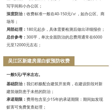
绍兴白蚁防治
写字间和小办公区；
诸暨白蚁防治
深度防治：
收费标准一般在40-150元/㎡，如办公区、商
场等；
嵊州白蚁防治
局部处理：
180元起步，具体需要检测后做出详细报价；
新昌白蚁防治
总价参考：
300平，单次全面防治的总费用通常在6000
元至12000元左右；
金华白蚁防治
义乌白蚁防治
吴江区新建房屋白蚁预防收费
东阳白蚁防治
一般5元/平米左右。
兰溪白蚁防治
基础防治：
我们积极配合建筑开发商，在建设阶段对新
建筑做防患于未然的防治；
永康白蚁防治
承诺期限：
费用包含至少15年的承诺期限：期间如发现
武义白蚁防治
蚁害可免费复查处理；