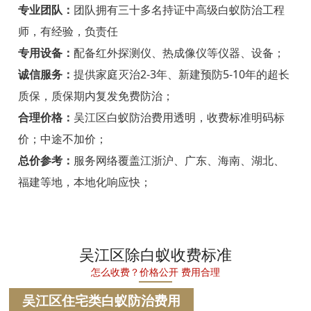
宁海白蚁防治
专业团队：
团队拥有三十多名持证中高级白蚁防治工程
师，有经验，负责任
温州白蚁防治
专用设备：
配备红外探测仪、热成像仪等仪器、设备；
瑞安白蚁防治
诚信服务：
提供家庭灭治2-3年、新建预防5-10年的超长
质保，质保期内复发免费防治；
乐清白蚁防治
合理价格：
吴江区白蚁防治费用透明，收费标准明码标
龙港白蚁防治
价；中途不加价；
永嘉白蚁防治
总价参考：
服务网络覆盖江浙沪、广东、海南、湖北、
福建等地，本地化响应快；
平阳白蚁防治
苍南白蚁防治
文成白蚁防治
吴江区除白蚁收费标准
怎么收费？价格公开 费用合理
泰顺白蚁防治
吴江区住宅类白蚁防治费用