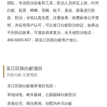
团队，专业防治设备和工具，防治人员持证上岗，针对
靖江白蚁防治
白蚁、鼠害、蟑螂、苍蝇、蚊子、臭虫、跳蚤进行防
疫、防治，全程认真负责，注重效果，收费标准公开透
泰兴白蚁防治
明，并征得用户认可，可以签订白蚁防治协议，如果达
扬州白蚁防治
不到协议效果，可退款或者复治，全天候防治电话：
400-6600-607，请吴江区除白蚁用户放心。
宝应白蚁防治
仪征白蚁防治
高邮白蚁防治
吴江区除白蚁项目
镇江白蚁防治
灭除白蚁 注重预防
丹阳白蚁防治
吴江区除白蚁服务项目包括：
草地绿地、树木森林、公园园林白蚁防治
扬中白蚁防治
房屋住宅、商住两用、别墅内外灭白蚁
句容白蚁防治