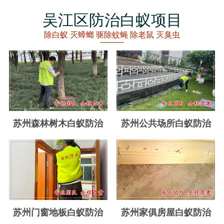
丽水白蚁防治
吴江区防治白蚁项目
龙泉白蚁防治
除白蚁 灭蟑螂 驱除蚊蝇 除老鼠 灭臭虫
青田白蚁防治
缙云白蚁防治
遂昌白蚁防治
松阳白蚁防治
苏州森林树木白蚁防治
苏州公共场所白蚁防治
云和白蚁防治
庆元白蚁防治
景宁白蚁防治
台州白蚁防治
苏州门窗地板白蚁防治
苏州家俱房屋白蚁防治