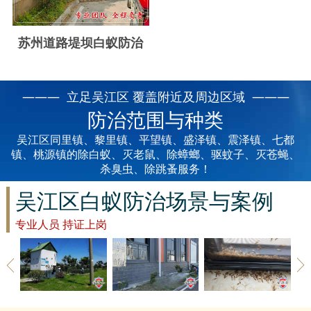
云浮白蚁防治
新兴白蚁防治
苏州道路堤坝白蚁防治
郁南白蚁防治
——— 立足吴江区 覆盖附近及周边区域 ———
肇庆白蚁防治
防治范围与种类
吴江区同里镇、黎里镇、平望镇、盛泽镇、震泽镇、七都
镇、桃源镇的除白蚁、灭老鼠、除蟑螂、驱蚊子、灭苍蝇、
杀臭虫、除跳蚤服务！
吴江区白蚁防治场景与案例
专业人员 持证上岗
吴江区草地
吴江区建筑
吴江区家具