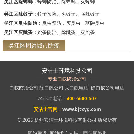
吴江区除蟑螂：
蟑螂防治、除蟑螂、灭蟑螂
吴江区除蚊子：
蚊子预防、灭蚊子、驱除蚊子
吴江区臭虫防治：
臭虫预防，灭臭虫，驱除臭虫
吴江区灭跳蚤：
跳蚤防治、除跳蚤、灭跳蚤
吴江区周边城市防疫
安洁士环境科技公司
专业白蚁防治公司
白蚁防治公司
除白蚁公司
灭白蚁电话
除白蚁公司电话
24小时电话：
400-6600-607
安洁士官网：
www.bjtxyg.com
© 2025 杭州安洁士环境科技有限公司 版权所有
网站建设
|
网站推广
支持：
同信网络
®