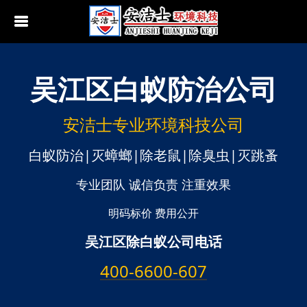
吴江区
白蚁防治公司
行业动态
南京白蚁防治
无锡白蚁防治
安洁士专业环境科技公司
江阴白蚁防治
白蚁防治|灭蟑螂|除老鼠|除臭虫|灭跳蚤
宜兴白蚁防治
专业团队 诚信负责 注重效果
苏州白蚁防治
明码标价 费用公开
吴江区除白蚁公司电话
常熟白蚁防治
400-6600-607
张家港白蚁防治
昆山白蚁防治