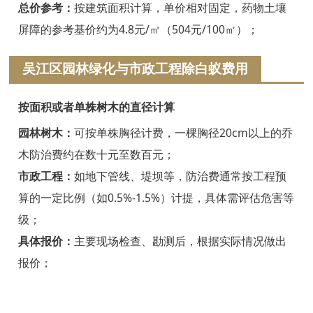
浦江白蚁防治
总价参考：
按建筑面积计算，单价相对固定，药物土壤
屏障的参考基价约为4.8元/㎡（504元/100㎡）；
磐安白蚁防治
吴江区园林绿化与市政工程除白蚁费用
衢州白蚁防治
江山白蚁防治
按面积或者单株树木的直径计算
常山白蚁防治
园林树木：
可按单株胸径计费，一棵胸径20cm以上的乔
木防治费约在数十元至数百元；
开化白蚁防治
市政工程：
如地下管线、堤坝等，防治费通常按工程预
龙游白蚁防治
算的一定比例（如0.5%-1.5%）计提，具体需评估危害等
级；
舟山白蚁防治
具体报价：
主要现场检查、勘测后，根据实际情况做出
岱山白蚁防治
报价；
嵊泗白蚁防治