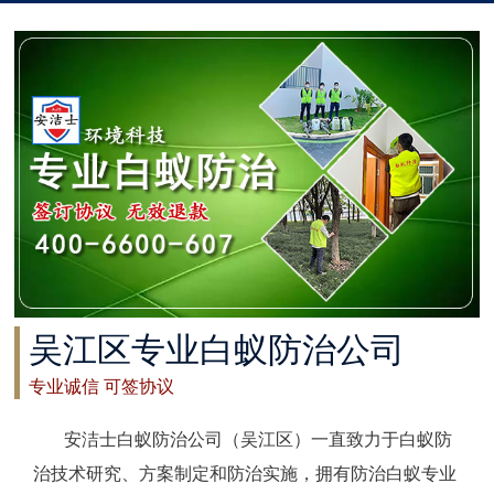
太仓白蚁防治
常州白蚁防治
溧阳白蚁防治
南通白蚁防治
如东白蚁防治
启东白蚁防治
吴江区专业白蚁防治公司
如皋白蚁防治
专业诚信 可签协议
海安白蚁防治
安洁士白蚁防治公司（吴江区）一直致力于白蚁防
泰州白蚁防治
治技术研究、方案制定和防治实施，拥有防治白蚁专业
兴化白蚁防治