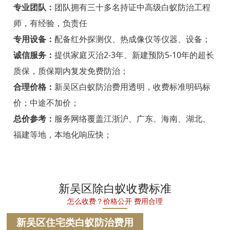
宁海白蚁防治
专业团队：
团队拥有三十多名持证中高级白蚁防治工程
师，有经验，负责任
温州白蚁防治
专用设备：
配备红外探测仪、热成像仪等仪器、设备；
瑞安白蚁防治
诚信服务：
提供家庭灭治2-3年、新建预防5-10年的超长
质保，质保期内复发免费防治；
乐清白蚁防治
合理价格：
新吴区白蚁防治费用透明，收费标准明码标
龙港白蚁防治
价；中途不加价；
永嘉白蚁防治
总价参考：
服务网络覆盖江浙沪、广东、海南、湖北、
福建等地，本地化响应快；
平阳白蚁防治
苍南白蚁防治
文成白蚁防治
新吴区除白蚁收费标准
怎么收费？价格公开 费用合理
泰顺白蚁防治
新吴区住宅类白蚁防治费用