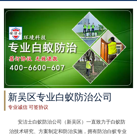
太仓白蚁防治
常州白蚁防治
溧阳白蚁防治
南通白蚁防治
如东白蚁防治
启东白蚁防治
新吴区专业白蚁防治公司
如皋白蚁防治
专业诚信 可签协议
海安白蚁防治
安洁士白蚁防治公司（新吴区）一直致力于白蚁防
泰州白蚁防治
治技术研究、方案制定和防治实施，拥有防治白蚁专业
兴化白蚁防治