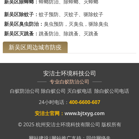
新吴区除蟑螂：
蟑螂防治、除蟑螂、灭蟑螂
新吴区除蚊子：
蚊子预防、灭蚊子、驱除蚊子
新吴区臭虫防治：
臭虫预防，灭臭虫，驱除臭虫
新吴区灭跳蚤：
跳蚤防治、除跳蚤、灭跳蚤
新吴区周边城市防疫
安洁士环境科技公司
专业白蚁防治公司
白蚁防治公司
除白蚁公司
灭白蚁电话
除白蚁公司电话
24小时电话：
400-6600-607
安洁士官网：
www.bjtxyg.com
© 2025 杭州安洁士环境科技有限公司 版权所有
网站建设
|
网站推广
支持：
同信网络
®