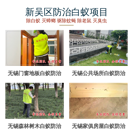
丽水白蚁防治
新吴区防治白蚁项目
龙泉白蚁防治
除白蚁 灭蟑螂 驱除蚊蝇 除老鼠 灭臭虫
青田白蚁防治
缙云白蚁防治
遂昌白蚁防治
松阳白蚁防治
无锡门窗地板白蚁防治
无锡公共场所白蚁防治
云和白蚁防治
庆元白蚁防治
景宁白蚁防治
台州白蚁防治
无锡森林树木白蚁防治
无锡家俱房屋白蚁防治