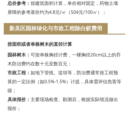
浦江白蚁防治
总价参考：
按建筑面积计算，单价相对固定，药物土壤
屏障的参考基价约为4.8元/㎡（504元/100㎡）；
磐安白蚁防治
新吴区园林绿化与市政工程除白蚁费用
衢州白蚁防治
江山白蚁防治
按面积或者单株树木的直径计算
常山白蚁防治
园林树木：
可按单株胸径计费，一棵胸径20cm以上的乔
木防治费约在数十元至数百元；
开化白蚁防治
市政工程：
如地下管线、堤坝等，防治费通常按工程预
龙游白蚁防治
算的一定比例（如0.5%-1.5%）计提，具体需评估危害等
级；
舟山白蚁防治
具体报价：
主要现场检查、勘测后，根据实际情况做出
岱山白蚁防治
报价；
嵊泗白蚁防治