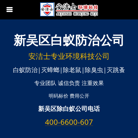
新吴区
白蚁防治公司
行业动态
南京白蚁防治
无锡白蚁防治
安洁士专业环境科技公司
江阴白蚁防治
白蚁防治|灭蟑螂|除老鼠|除臭虫|灭跳蚤
宜兴白蚁防治
专业团队 诚信负责 注重效果
苏州白蚁防治
明码标价 费用公开
新吴区除白蚁公司电话
常熟白蚁防治
400-6600-607
张家港白蚁防治
昆山白蚁防治