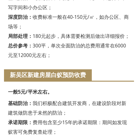
绍兴白蚁防治
写字间和小办公区；
诸暨白蚁防治
深度防治：
收费标准一般在40-150元/㎡，如办公区、商
场等；
嵊州白蚁防治
局部处理：
180元起步，具体需要检测后做出详细报价；
新昌白蚁防治
总价参考：
300平，单次全面防治的总费用通常在6000
元至12000元左右；
金华白蚁防治
义乌白蚁防治
新吴区新建房屋白蚁预防收费
东阳白蚁防治
一般5元/平米左右。
兰溪白蚁防治
基础防治：
我们积极配合建筑开发商，在建设阶段对新
建筑做防患于未然的防治；
永康白蚁防治
承诺期限：
费用包含至少15年的承诺期限：期间如发现
武义白蚁防治
蚁害可免费复查处理；