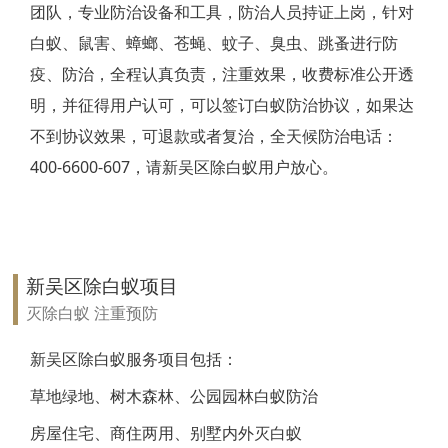
团队，专业防治设备和工具，防治人员持证上岗，针对
靖江白蚁防治
白蚁、鼠害、蟑螂、苍蝇、蚊子、臭虫、跳蚤进行防
疫、防治，全程认真负责，注重效果，收费标准公开透
泰兴白蚁防治
明，并征得用户认可，可以签订白蚁防治协议，如果达
扬州白蚁防治
不到协议效果，可退款或者复治，全天候防治电话：
400-6600-607，请新吴区除白蚁用户放心。
宝应白蚁防治
仪征白蚁防治
高邮白蚁防治
新吴区除白蚁项目
镇江白蚁防治
灭除白蚁 注重预防
丹阳白蚁防治
新吴区除白蚁服务项目包括：
草地绿地、树木森林、公园园林白蚁防治
扬中白蚁防治
房屋住宅、商住两用、别墅内外灭白蚁
句容白蚁防治