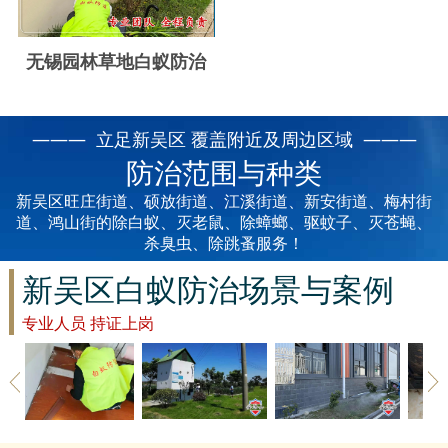
云浮白蚁防治
新兴白蚁防治
无锡园林草地白蚁防治
郁南白蚁防治
——— 立足新吴区 覆盖附近及周边区域 ———
肇庆白蚁防治
防治范围与种类
新吴区旺庄街道、硕放街道、江溪街道、新安街道、梅村街
道、鸿山街的除白蚁、灭老鼠、除蟑螂、驱蚊子、灭苍蝇、
杀臭虫、除跳蚤服务！
新吴区白蚁防治场景与案例
专业人员 持证上岗
新吴区草地
新吴区建筑
新吴区家具