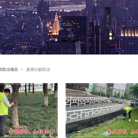
蚁防治项目
>
嘉善白蚁防治