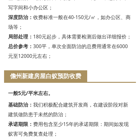
绍兴白蚁防治
写字间和小办公区；
诸暨白蚁防治
深度防治：
收费标准一般在40-150元/㎡，如办公区、商
场等；
嵊州白蚁防治
局部处理：
180元起步，具体需要检测后做出详细报价；
新昌白蚁防治
总价参考：
300平，单次全面防治的总费用通常在6000
元至12000元左右；
金华白蚁防治
义乌白蚁防治
儋州新建房屋白蚁预防收费
东阳白蚁防治
一般5元/平米左右。
兰溪白蚁防治
基础防治：
我们积极配合建筑开发商，在建设阶段对新
建筑做防患于未然的防治；
永康白蚁防治
承诺期限：
费用包含至少15年的承诺期限：期间如发现
武义白蚁防治
蚁害可免费复查处理；