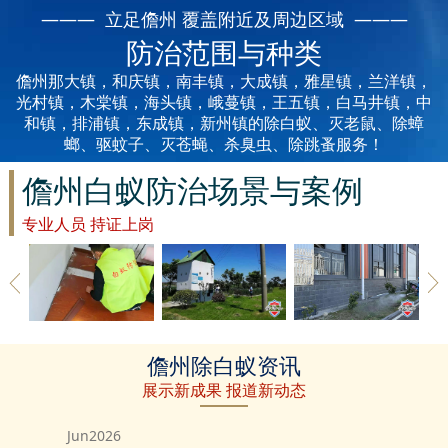
丽水白蚁防治
——— 立足儋州 覆盖附近及周边区域 ———
防治范围与种类
龙泉白蚁防治
儋州那大镇，和庆镇，南丰镇，大成镇，雅星镇，兰洋镇，
青田白蚁防治
光村镇，木棠镇，海头镇，峨蔓镇，王五镇，白马井镇，中
和镇，排浦镇，东成镇，新州镇的除白蚁、灭老鼠、除蟑
螂、驱蚊子、灭苍蝇、杀臭虫、除跳蚤服务！
缙云白蚁防治
儋州白蚁防治场景与案例
遂昌白蚁防治
专业人员 持证上岗
松阳白蚁防治
云和白蚁防治
庆元白蚁防治
儋州草地除
儋州建筑白
儋州地板除
儋州除白蚁资讯
白蚁
蚁防治
白蚁
景宁白蚁防治
展示新成果 报道新动态
台州白蚁防治
Jun2026