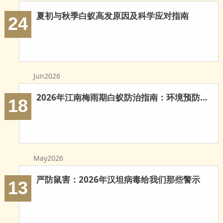
玉环白蚁防治
夏初与秋季白蚁高发原因及科学应对指南
24
温岭白蚁防治
临海白蚁防治
三门白蚁防治
Jun2026
天台白蚁防治
2026年江南梅雨期白蚁防治指南：环境预防与科学灭治
18
仙居白蚁防治
广州白蚁防治
May2026
东莞白蚁防治
严防鼠害：2026年汉坦病毒给我们那些警示
13
佛山白蚁防治
深圳白蚁防治