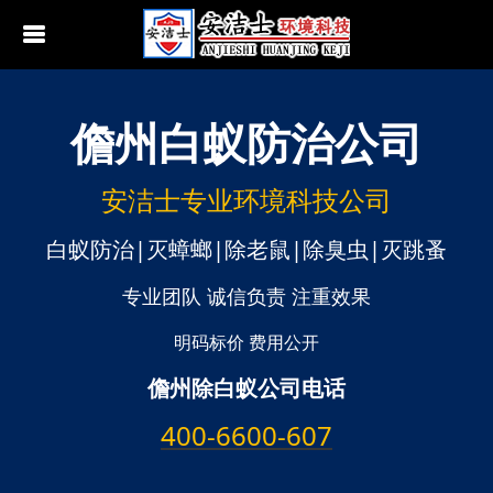
儋州
白蚁防治公司
行业动态
南京白蚁防治
无锡白蚁防治
安洁士专业环境科技公司
江阴白蚁防治
白蚁防治|灭蟑螂|除老鼠|除臭虫|灭跳蚤
宜兴白蚁防治
专业团队 诚信负责 注重效果
苏州白蚁防治
明码标价 费用公开
儋州除白蚁公司电话
常熟白蚁防治
400-6600-607
张家港白蚁防治
昆山白蚁防治