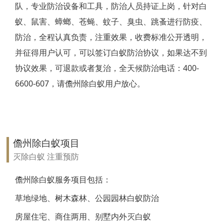
队，专业防治设备和工具，防治人员持证上岗，针对白
靖江白蚁防治
蚁、鼠害、蟑螂、苍蝇、蚊子、臭虫、跳蚤进行防疫、
防治，全程认真负责，注重效果，收费标准公开透明，
泰兴白蚁防治
并征得用户认可，可以签订白蚁防治协议，如果达不到
扬州白蚁防治
协议效果，可退款或者复治，全天候防治电话：400-
6600-607，请儋州除白蚁用户放心。
宝应白蚁防治
仪征白蚁防治
高邮白蚁防治
儋州除白蚁项目
镇江白蚁防治
灭除白蚁 注重预防
丹阳白蚁防治
儋州除白蚁服务项目包括：
草地绿地、树木森林、公园园林白蚁防治
扬中白蚁防治
房屋住宅、商住两用、别墅内外灭白蚁
句容白蚁防治