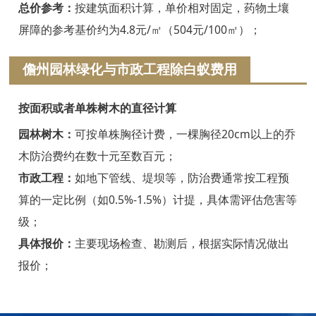
浦江白蚁防治
总价参考：
按建筑面积计算，单价相对固定，药物土壤
屏障的参考基价约为4.8元/㎡（504元/100㎡）；
磐安白蚁防治
儋州园林绿化与市政工程除白蚁费用
衢州白蚁防治
江山白蚁防治
按面积或者单株树木的直径计算
常山白蚁防治
园林树木：
可按单株胸径计费，一棵胸径20cm以上的乔
木防治费约在数十元至数百元；
开化白蚁防治
市政工程：
如地下管线、堤坝等，防治费通常按工程预
龙游白蚁防治
算的一定比例（如0.5%-1.5%）计提，具体需评估危害等
级；
舟山白蚁防治
具体报价：
主要现场检查、勘测后，根据实际情况做出
岱山白蚁防治
报价；
嵊泗白蚁防治