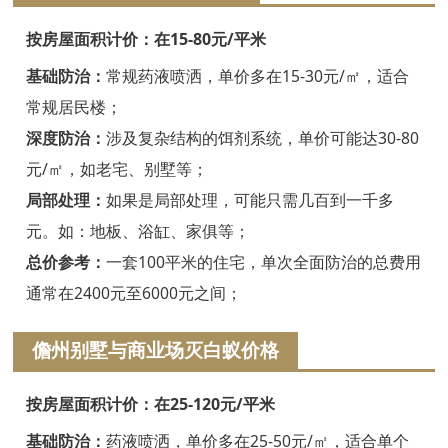
嘉兴白蚁防治
按房屋面积计价：在15-80元/平米
平湖白蚁防治
基础防治：
常规药液喷洒，单价多在15-30元/㎡，适合
桐乡白蚁防治
常规居民楼；
深度防治：
涉及复杂结构的饵剂系统，单价可能达30-80
海宁白蚁防治
元/㎡，如老宅、别墅等；
嘉善白蚁防治
局部处理：
如果是局部处理，可能只需几百到一千多
海盐白蚁防治
元。如：地板、浴缸、家俱等；
总价参考：
一套100平米的住宅，单次全面防治的总费用
湖州白蚁防治
通常在2400元至6000元之间；
德清白蚁防治
儋州别墅与商业场灭白蚁价格
长兴白蚁防治
按房屋面积计价：在25-120元/平米
安吉白蚁防治
基础防治：
药液喷洒，单价多在25-50元/㎡，适合单个