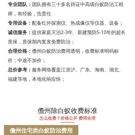
宁海白蚁防治
专业团队：
团队拥有三十多名持证中高级白蚁防治工程
师，有经验，负责任
温州白蚁防治
专用设备：
配备红外探测仪、热成像仪等仪器、设备；
瑞安白蚁防治
诚信服务：
提供家庭灭治2-3年、新建预防5-10年的超长
质保，质保期内复发免费防治；
乐清白蚁防治
合理价格：
儋州白蚁防治费用透明，收费标准明码标
龙港白蚁防治
价；中途不加价；
永嘉白蚁防治
总价参考：
服务网络覆盖江浙沪、广东、海南、湖北、
福建等地，本地化响应快；
平阳白蚁防治
苍南白蚁防治
文成白蚁防治
儋州除白蚁收费标准
怎么收费？价格公开 费用合理
泰顺白蚁防治
儋州住宅类白蚁防治费用