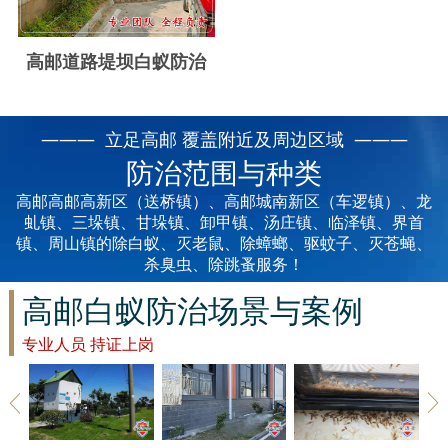
云浮白蚁防治
新兴白蚁防治
高邮道路堤坝白蚁防治
郁南白蚁防治
——— 立足高邮 覆盖附近及周边区域 ———
肇庆白蚁防治
防治范围与种类
高邮高邮高新区（送桥镇）、高邮城南新区（车逻镇）、龙
虬镇、三垛镇、甘垛镇、卸甲镇、汤庄镇、临泽镇、界首
镇、周山镇的除白蚁、灭老鼠、除蟑螂、驱蚊子、灭苍蝇、
杀臭虫、除跳蚤服务！
高邮白蚁防治场景与案例
专业人员 持证上岗