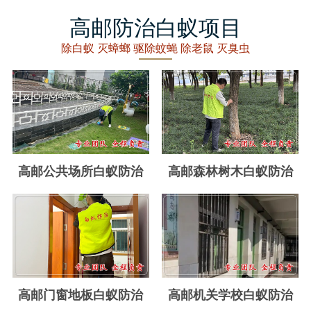
丽水白蚁防治
高邮防治白蚁项目
龙泉白蚁防治
除白蚁 灭蟑螂 驱除蚊蝇 除老鼠 灭臭虫
青田白蚁防治
缙云白蚁防治
遂昌白蚁防治
松阳白蚁防治
高邮公共场所白蚁防治
高邮森林树木白蚁防治
云和白蚁防治
庆元白蚁防治
景宁白蚁防治
台州白蚁防治
高邮门窗地板白蚁防治
高邮机关学校白蚁防治