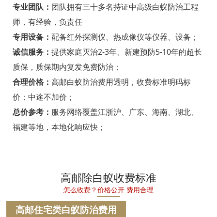
宁海白蚁防治
专业团队：
团队拥有三十多名持证中高级白蚁防治工程
师，有经验，负责任
温州白蚁防治
专用设备：
配备红外探测仪、热成像仪等仪器、设备；
瑞安白蚁防治
诚信服务：
提供家庭灭治2-3年、新建预防5-10年的超长
质保，质保期内复发免费防治；
乐清白蚁防治
合理价格：
高邮白蚁防治费用透明，收费标准明码标
龙港白蚁防治
价；中途不加价；
永嘉白蚁防治
总价参考：
服务网络覆盖江浙沪、广东、海南、湖北、
福建等地，本地化响应快；
平阳白蚁防治
苍南白蚁防治
文成白蚁防治
高邮除白蚁收费标准
怎么收费？价格公开 费用合理
泰顺白蚁防治
高邮住宅类白蚁防治费用