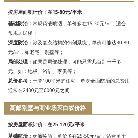
嘉兴白蚁防治
按房屋面积计价：在15-80元/平米
平湖白蚁防治
基础防治：
常规药液喷洒，单价多在15-30元/㎡，适合
桐乡白蚁防治
常规居民楼；
深度防治：
涉及复杂结构的饵剂系统，单价可能达30-80
海宁白蚁防治
元/㎡，如老宅、别墅等；
嘉善白蚁防治
局部处理：
如果是局部处理，可能只需几百到一千多
海盐白蚁防治
元。如：地板、浴缸、家俱等；
总价参考：
一套100平米的住宅，单次全面防治的总费用
湖州白蚁防治
通常在2400元至6000元之间；
德清白蚁防治
高邮别墅与商业场灭白蚁价格
长兴白蚁防治
按房屋面积计价：在25-120元/平米
安吉白蚁防治
基础防治：
药液喷洒，单价多在25-50元/㎡，适合单个