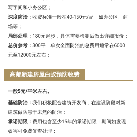
绍兴白蚁防治
写字间和小办公区；
诸暨白蚁防治
深度防治：
收费标准一般在40-150元/㎡，如办公区、商
场等；
嵊州白蚁防治
局部处理：
180元起步，具体需要检测后做出详细报价；
新昌白蚁防治
总价参考：
300平，单次全面防治的总费用通常在6000
元至12000元左右；
金华白蚁防治
义乌白蚁防治
高邮新建房屋白蚁预防收费
东阳白蚁防治
一般5元/平米左右。
兰溪白蚁防治
基础防治：
我们积极配合建筑开发商，在建设阶段对新
建筑做防患于未然的防治；
永康白蚁防治
承诺期限：
费用包含至少15年的承诺期限：期间如发现
武义白蚁防治
蚁害可免费复查处理；