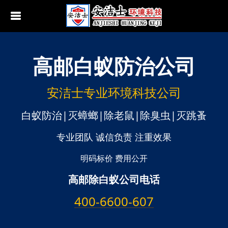
高邮
白蚁防治公司
行业动态
南京白蚁防治
无锡白蚁防治
安洁士专业环境科技公司
江阴白蚁防治
白蚁防治|灭蟑螂|除老鼠|除臭虫|灭跳蚤
宜兴白蚁防治
专业团队 诚信负责 注重效果
苏州白蚁防治
明码标价 费用公开
高邮除白蚁公司电话
常熟白蚁防治
400-6600-607
张家港白蚁防治
昆山白蚁防治