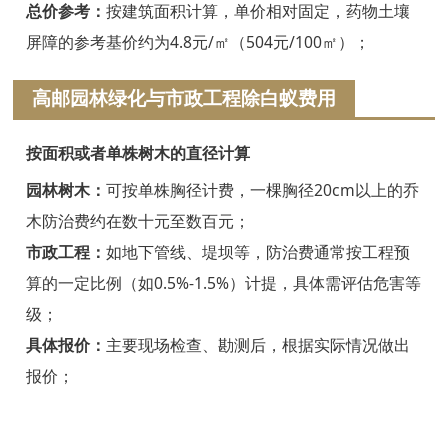
浦江白蚁防治
总价参考：
按建筑面积计算，单价相对固定，药物土壤
屏障的参考基价约为4.8元/㎡（504元/100㎡）；
磐安白蚁防治
高邮园林绿化与市政工程除白蚁费用
衢州白蚁防治
江山白蚁防治
按面积或者单株树木的直径计算
常山白蚁防治
园林树木：
可按单株胸径计费，一棵胸径20cm以上的乔
木防治费约在数十元至数百元；
开化白蚁防治
市政工程：
如地下管线、堤坝等，防治费通常按工程预
龙游白蚁防治
算的一定比例（如0.5%-1.5%）计提，具体需评估危害等
级；
舟山白蚁防治
具体报价：
主要现场检查、勘测后，根据实际情况做出
岱山白蚁防治
报价；
嵊泗白蚁防治