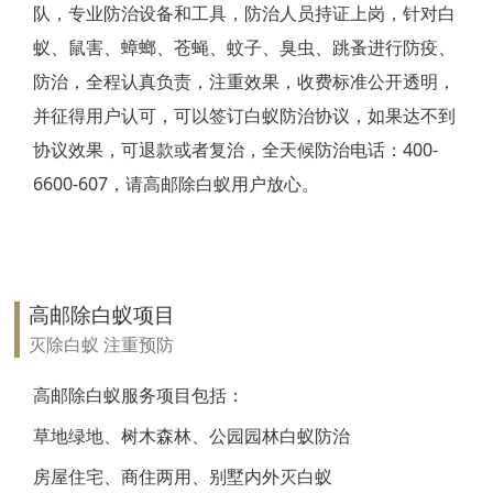
队，专业防治设备和工具，防治人员持证上岗，针对白
靖江白蚁防治
蚁、鼠害、蟑螂、苍蝇、蚊子、臭虫、跳蚤进行防疫、
防治，全程认真负责，注重效果，收费标准公开透明，
泰兴白蚁防治
并征得用户认可，可以签订白蚁防治协议，如果达不到
扬州白蚁防治
协议效果，可退款或者复治，全天候防治电话：400-
6600-607，请高邮除白蚁用户放心。
宝应白蚁防治
仪征白蚁防治
高邮白蚁防治
高邮除白蚁项目
镇江白蚁防治
灭除白蚁 注重预防
丹阳白蚁防治
高邮除白蚁服务项目包括：
草地绿地、树木森林、公园园林白蚁防治
扬中白蚁防治
房屋住宅、商住两用、别墅内外灭白蚁
句容白蚁防治