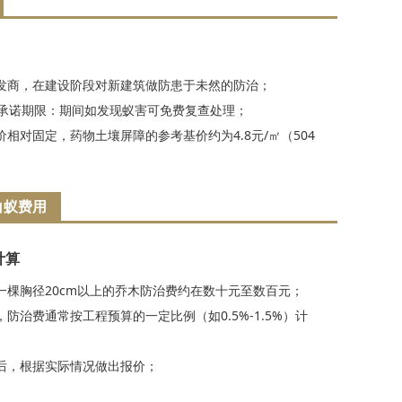
发商，在建设阶段对新建筑做防患于未然的防治；
的承诺期限：期间如发现蚁害可免费复查处理；
相对固定，药物土壤屏障的参考基价约为4.8元/㎡（504
白蚁费用
计算
一棵胸径20cm以上的乔木防治费约在数十元至数百元；
防治费通常按工程预算的一定比例（如0.5%-1.5%）计
后，根据实际情况做出报价；