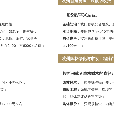
杭州新建房屋白蚁预防收费
一般5元/平米左右。
规居民楼；
基础防治：
我们积极配合建筑开
元/㎡，如老宅、别墅等；
承诺期限：
费用包含至少15年
如：地板、浴缸、家俱等；
总价参考：
按建筑面积计算，单价
在2400元至6000元之间；
元/100㎡）；
杭州园林绿化与市政工程除
按面积或者单株树木的直径
写字间和小办公区；
园林树木：
可按单株胸径计费，
场等；
市政工程：
如地下管线、堤坝等，
提，具体需评估危害等级；
12000元左右；
具体报价：
主要现场检查、勘测