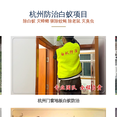
杭州防治白蚁项目
除白蚁 灭蟑螂 驱除蚊蝇 除老鼠 灭臭虫
杭州门窗地板白蚁防治