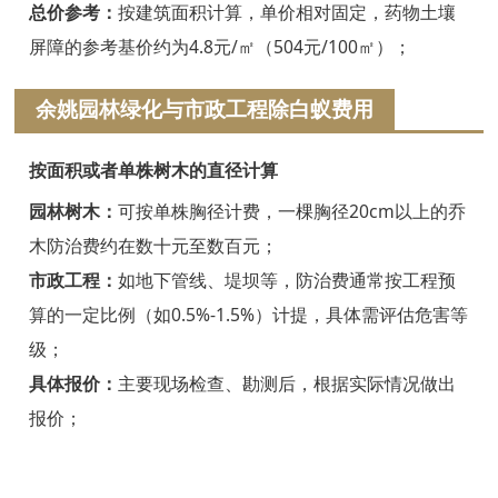
浦江白蚁防治
总价参考：
按建筑面积计算，单价相对固定，药物土壤
屏障的参考基价约为4.8元/㎡（504元/100㎡）；
磐安白蚁防治
余姚园林绿化与市政工程除白蚁费用
衢州白蚁防治
江山白蚁防治
按面积或者单株树木的直径计算
常山白蚁防治
园林树木：
可按单株胸径计费，一棵胸径20cm以上的乔
木防治费约在数十元至数百元；
开化白蚁防治
市政工程：
如地下管线、堤坝等，防治费通常按工程预
龙游白蚁防治
算的一定比例（如0.5%-1.5%）计提，具体需评估危害等
级；
舟山白蚁防治
具体报价：
主要现场检查、勘测后，根据实际情况做出
岱山白蚁防治
报价；
嵊泗白蚁防治