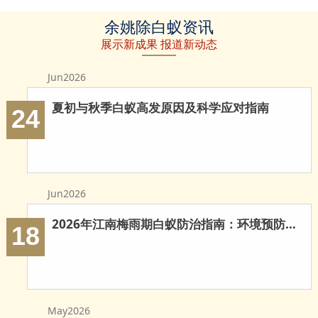
余姚草地除
余姚建筑白
余姚家具防
余姚除白蚁资讯
白蚁
蚁防治
治白蚁
展示新成果 报道新动态
Jun2026
夏初与秋季白蚁高发原因及科学应对指南
24
Jun2026
2026年江南梅雨期白蚁防治指南：环境预防与科学灭治
18
May2026