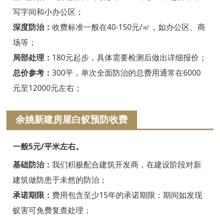
绍兴白蚁防治
写字间和小办公区；
诸暨白蚁防治
深度防治：
收费标准一般在40-150元/㎡，如办公区、商
场等；
嵊州白蚁防治
局部处理：
180元起步，具体需要检测后做出详细报价；
新昌白蚁防治
总价参考：
300平，单次全面防治的总费用通常在6000
元至12000元左右；
金华白蚁防治
义乌白蚁防治
余姚新建房屋白蚁预防收费
东阳白蚁防治
一般5元/平米左右。
兰溪白蚁防治
基础防治：
我们积极配合建筑开发商，在建设阶段对新
建筑做防患于未然的防治；
永康白蚁防治
承诺期限：
费用包含至少15年的承诺期限：期间如发现
武义白蚁防治
蚁害可免费复查处理；