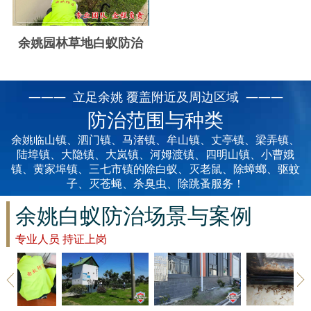
云浮白蚁防治
新兴白蚁防治
余姚园林草地白蚁防治
郁南白蚁防治
——— 立足余姚 覆盖附近及周边区域 ———
肇庆白蚁防治
防治范围与种类
余姚临山镇、泗门镇、马渚镇、牟山镇、丈亭镇、梁弄镇、
陆埠镇、大隐镇、大岚镇、河姆渡镇、四明山镇、小曹娥
镇、黄家埠镇、三七市镇的除白蚁、灭老鼠、除蟑螂、驱蚊
子、灭苍蝇、杀臭虫、除跳蚤服务！
余姚白蚁防治场景与案例
专业人员 持证上岗