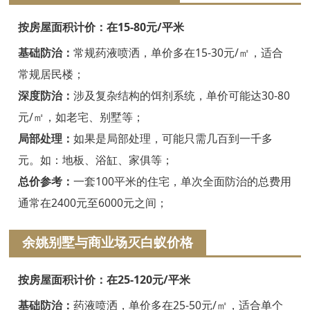
嘉兴白蚁防治
按房屋面积计价：在15-80元/平米
平湖白蚁防治
基础防治：
常规药液喷洒，单价多在15-30元/㎡，适合
桐乡白蚁防治
常规居民楼；
深度防治：
涉及复杂结构的饵剂系统，单价可能达30-80
海宁白蚁防治
元/㎡，如老宅、别墅等；
嘉善白蚁防治
局部处理：
如果是局部处理，可能只需几百到一千多
海盐白蚁防治
元。如：地板、浴缸、家俱等；
总价参考：
一套100平米的住宅，单次全面防治的总费用
湖州白蚁防治
通常在2400元至6000元之间；
德清白蚁防治
余姚别墅与商业场灭白蚁价格
长兴白蚁防治
按房屋面积计价：在25-120元/平米
安吉白蚁防治
基础防治：
药液喷洒，单价多在25-50元/㎡，适合单个