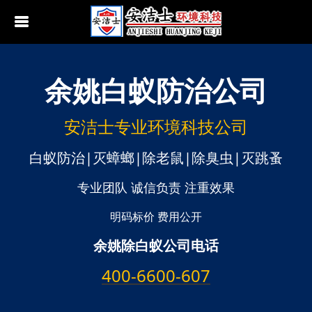
余姚
白蚁防治公司
行业动态
南京白蚁防治
无锡白蚁防治
安洁士专业环境科技公司
江阴白蚁防治
白蚁防治|灭蟑螂|除老鼠|除臭虫|灭跳蚤
宜兴白蚁防治
专业团队 诚信负责 注重效果
苏州白蚁防治
明码标价 费用公开
余姚除白蚁公司电话
常熟白蚁防治
400-6600-607
张家港白蚁防治
昆山白蚁防治