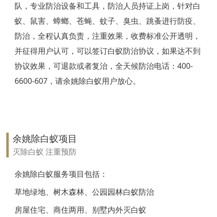
队，专业防治设备和工具，防治人员持证上岗，针对白
靖江白蚁防治
蚁、鼠害、蟑螂、苍蝇、蚊子、臭虫、跳蚤进行防疫、
防治，全程认真负责，注重效果，收费标准公开透明，
泰兴白蚁防治
并征得用户认可，可以签订白蚁防治协议，如果达不到
扬州白蚁防治
协议效果，可退款或者复治，全天候防治电话：400-
6600-607，请余姚除白蚁用户放心。
宝应白蚁防治
仪征白蚁防治
高邮白蚁防治
余姚除白蚁项目
镇江白蚁防治
灭除白蚁 注重预防
丹阳白蚁防治
余姚除白蚁服务项目包括：
草地绿地、树木森林、公园园林白蚁防治
扬中白蚁防治
房屋住宅、商住两用、别墅内外灭白蚁
句容白蚁防治