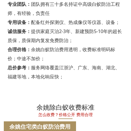
宁海白蚁防治
专业团队：
团队拥有三十多名持证中高级白蚁防治工程
师，有经验，负责任
温州白蚁防治
专用设备：
配备红外探测仪、热成像仪等仪器、设备；
瑞安白蚁防治
诚信服务：
提供家庭灭治2-3年、新建预防5-10年的超长
质保，质保期内复发免费防治；
乐清白蚁防治
合理价格：
余姚白蚁防治费用透明，收费标准明码标
龙港白蚁防治
价；中途不加价；
永嘉白蚁防治
总价参考：
服务网络覆盖江浙沪、广东、海南、湖北、
福建等地，本地化响应快；
平阳白蚁防治
苍南白蚁防治
文成白蚁防治
余姚除白蚁收费标准
怎么收费？价格公开 费用合理
泰顺白蚁防治
余姚住宅类白蚁防治费用