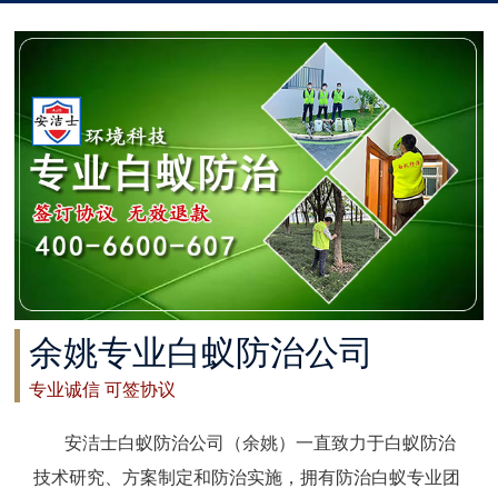
太仓白蚁防治
常州白蚁防治
溧阳白蚁防治
南通白蚁防治
如东白蚁防治
启东白蚁防治
余姚专业白蚁防治公司
如皋白蚁防治
专业诚信 可签协议
海安白蚁防治
安洁士白蚁防治公司（余姚）一直致力于白蚁防治
泰州白蚁防治
技术研究、方案制定和防治实施，拥有防治白蚁专业团
兴化白蚁防治