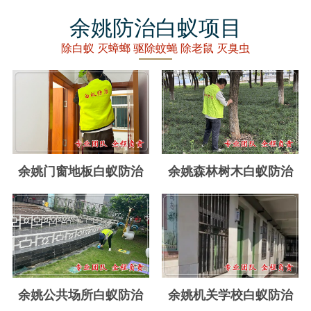
丽水白蚁防治
余姚防治白蚁项目
龙泉白蚁防治
除白蚁 灭蟑螂 驱除蚊蝇 除老鼠 灭臭虫
青田白蚁防治
缙云白蚁防治
遂昌白蚁防治
松阳白蚁防治
余姚门窗地板白蚁防治
余姚森林树木白蚁防治
云和白蚁防治
庆元白蚁防治
景宁白蚁防治
台州白蚁防治
余姚公共场所白蚁防治
余姚机关学校白蚁防治