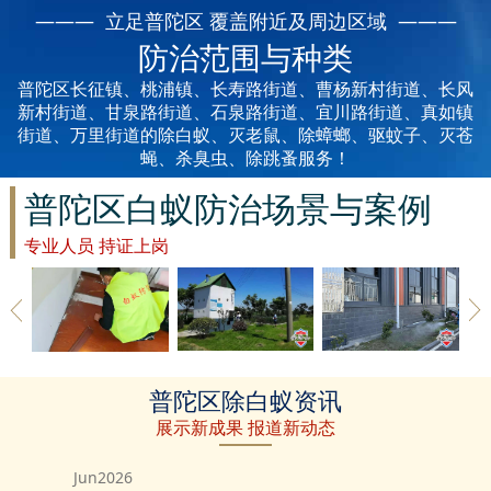
丽水白蚁防治
——— 立足普陀区 覆盖附近及周边区域 ———
防治范围与种类
龙泉白蚁防治
普陀区长征镇、桃浦镇、长寿路街道、曹杨新村街道、长风
青田白蚁防治
新村街道、甘泉路街道、石泉路街道、宜川路街道、真如镇
街道、万里街道的除白蚁、灭老鼠、除蟑螂、驱蚊子、灭苍
蝇、杀臭虫、除跳蚤服务！
缙云白蚁防治
普陀区白蚁防治场景与案例
遂昌白蚁防治
专业人员 持证上岗
松阳白蚁防治
云和白蚁防治
庆元白蚁防治
普陀区草地
普陀区建筑
普陀区地板
普陀区除白蚁资讯
除白蚁
白蚁防治
除白蚁
景宁白蚁防治
展示新成果 报道新动态
台州白蚁防治
Jun2026