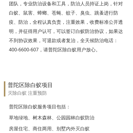
团队，专业防治设备和工具，防治人员持证上岗，针对
靖江白蚁防治
白蚁、鼠害、蟑螂、苍蝇、蚊子、臭虫、跳蚤进行防
疫、防治，全程认真负责，注重效果，收费标准公开透
泰兴白蚁防治
明，并征得用户认可，可以签订白蚁防治协议，如果达
扬州白蚁防治
不到协议效果，可退款或者复治，全天候防治电话：
400-6600-607，请普陀区除白蚁用户放心。
宝应白蚁防治
仪征白蚁防治
高邮白蚁防治
普陀区除白蚁项目
镇江白蚁防治
灭除白蚁 注重预防
丹阳白蚁防治
普陀区除白蚁服务项目包括：
草地绿地、树木森林、公园园林白蚁防治
扬中白蚁防治
房屋住宅、商住两用、别墅内外灭白蚁
句容白蚁防治