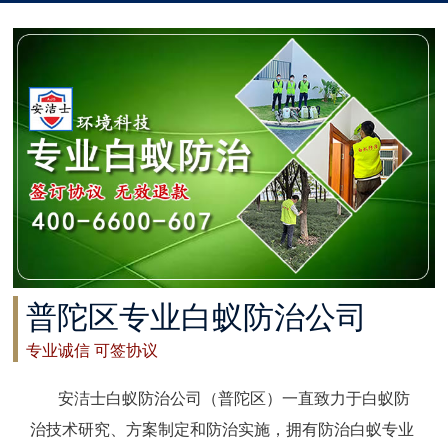
太仓白蚁防治
常州白蚁防治
溧阳白蚁防治
南通白蚁防治
如东白蚁防治
启东白蚁防治
普陀区专业白蚁防治公司
如皋白蚁防治
专业诚信 可签协议
海安白蚁防治
安洁士白蚁防治公司（普陀区）一直致力于白蚁防
泰州白蚁防治
治技术研究、方案制定和防治实施，拥有防治白蚁专业
兴化白蚁防治