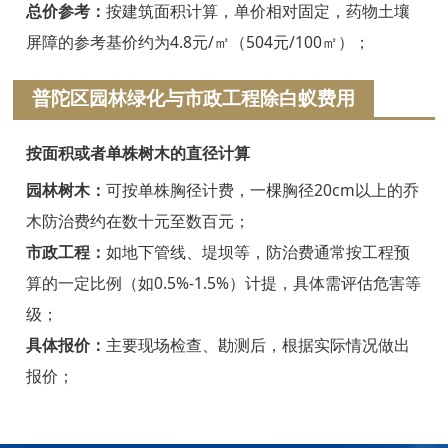
浦江白蚁防治
总价参考：
按建筑面积计算，单价相对固定，药物土壤
屏障的参考基价约为4.8元/㎡（504元/100㎡）；
磐安白蚁防治
普陀区园林绿化与市政工程除白蚁费用
衢州白蚁防治
江山白蚁防治
按面积或者单株树木的直径计算
常山白蚁防治
园林树木：
可按单株胸径计费，一棵胸径20cm以上的乔
木防治费约在数十元至数百元；
开化白蚁防治
市政工程：
如地下管线、堤坝等，防治费通常按工程预
龙游白蚁防治
算的一定比例（如0.5%-1.5%）计提，具体需评估危害等
级；
舟山白蚁防治
具体报价：
主要现场检查、勘测后，根据实际情况做出
岱山白蚁防治
报价；
嵊泗白蚁防治