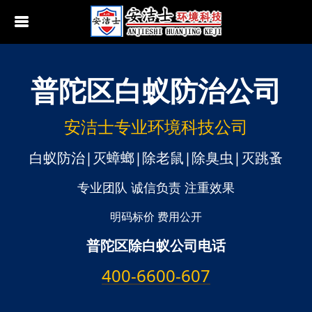
普陀区
白蚁防治公司
行业动态
南京白蚁防治
无锡白蚁防治
安洁士专业环境科技公司
江阴白蚁防治
白蚁防治|灭蟑螂|除老鼠|除臭虫|灭跳蚤
宜兴白蚁防治
专业团队 诚信负责 注重效果
苏州白蚁防治
明码标价 费用公开
普陀区除白蚁公司电话
常熟白蚁防治
400-6600-607
张家港白蚁防治
昆山白蚁防治