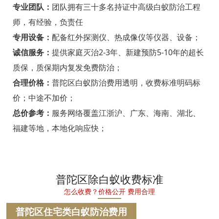
宁海白蚁防治
专业团队：
团队拥有三十多名持证中高级白蚁防治工程
师，有经验，负责任
温州白蚁防治
专用设备：
配备红外探测仪、热成像仪等仪器、设备；
瑞安白蚁防治
诚信服务：
提供家庭灭治2-3年、新建预防5-10年的超长
质保，质保期内复发免费防治；
乐清白蚁防治
合理价格：
普陀区白蚁防治费用透明，收费标准明码标
龙港白蚁防治
价；中途不加价；
永嘉白蚁防治
总价参考：
服务网络覆盖江浙沪、广东、海南、湖北、
福建等地，本地化响应快；
平阳白蚁防治
苍南白蚁防治
文成白蚁防治
普陀区除白蚁收费标准
怎么收费？价格公开 费用合理
泰顺白蚁防治
普陀区住宅类白蚁防治费用