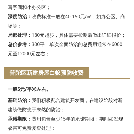
绍兴白蚁防治
写字间和小办公区；
诸暨白蚁防治
深度防治：
收费标准一般在40-150元/㎡，如办公区、商
场等；
嵊州白蚁防治
局部处理：
180元起步，具体需要检测后做出详细报价；
新昌白蚁防治
总价参考：
300平，单次全面防治的总费用通常在6000
元至12000元左右；
金华白蚁防治
义乌白蚁防治
普陀区新建房屋白蚁预防收费
东阳白蚁防治
一般5元/平米左右。
兰溪白蚁防治
基础防治：
我们积极配合建筑开发商，在建设阶段对新
建筑做防患于未然的防治；
永康白蚁防治
承诺期限：
费用包含至少15年的承诺期限：期间如发现
武义白蚁防治
蚁害可免费复查处理；