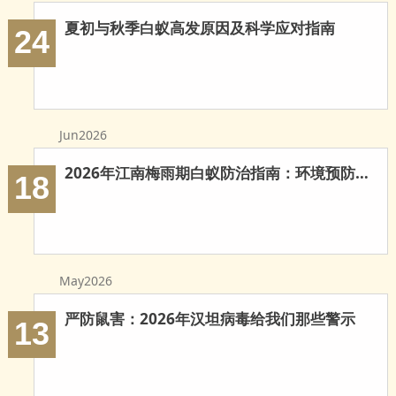
玉环白蚁防治
夏初与秋季白蚁高发原因及科学应对指南
24
温岭白蚁防治
临海白蚁防治
三门白蚁防治
Jun2026
天台白蚁防治
2026年江南梅雨期白蚁防治指南：环境预防与科学灭治
18
仙居白蚁防治
广州白蚁防治
May2026
东莞白蚁防治
严防鼠害：2026年汉坦病毒给我们那些警示
13
佛山白蚁防治
深圳白蚁防治