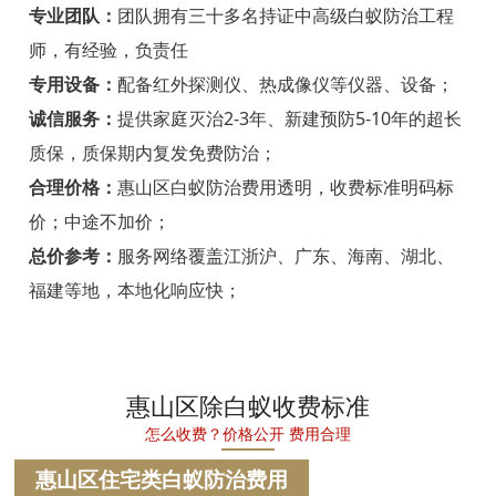
宁海白蚁防治
专业团队：
团队拥有三十多名持证中高级白蚁防治工程
师，有经验，负责任
温州白蚁防治
专用设备：
配备红外探测仪、热成像仪等仪器、设备；
瑞安白蚁防治
诚信服务：
提供家庭灭治2-3年、新建预防5-10年的超长
质保，质保期内复发免费防治；
乐清白蚁防治
合理价格：
惠山区白蚁防治费用透明，收费标准明码标
龙港白蚁防治
价；中途不加价；
永嘉白蚁防治
总价参考：
服务网络覆盖江浙沪、广东、海南、湖北、
福建等地，本地化响应快；
平阳白蚁防治
苍南白蚁防治
文成白蚁防治
惠山区除白蚁收费标准
怎么收费？价格公开 费用合理
泰顺白蚁防治
惠山区住宅类白蚁防治费用