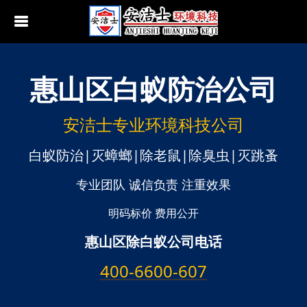
惠山区
白蚁防治公司
行业动态
南京白蚁防治
无锡白蚁防治
安洁士专业环境科技公司
江阴白蚁防治
白蚁防治|灭蟑螂|除老鼠|除臭虫|灭跳蚤
宜兴白蚁防治
专业团队 诚信负责 注重效果
苏州白蚁防治
明码标价 费用公开
惠山区除白蚁公司电话
常熟白蚁防治
400-6600-607
张家港白蚁防治
昆山白蚁防治