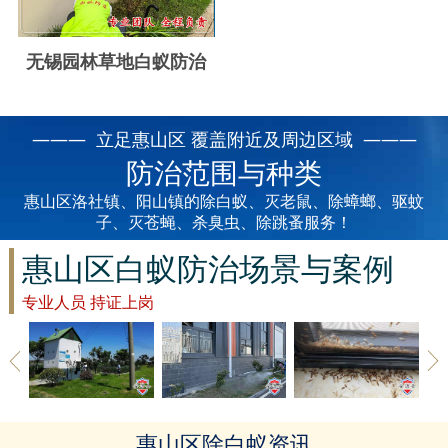
云浮白蚁防治
新兴白蚁防治
无锡园林草地白蚁防治
郁南白蚁防治
——— 立足惠山区 覆盖附近及周边区域 ———
肇庆白蚁防治
防治范围与种类
惠山区洛社镇、阳山镇的除白蚁、灭老鼠、除蟑螂、驱蚊
子、灭苍蝇、杀臭虫、除跳蚤服务！
惠山区白蚁防治场景与案例
专业人员 持证上岗
惠山区草地
惠山区建筑
惠山区家具
惠山区除白蚁资讯
除白蚁
白蚁防治
防治白蚁