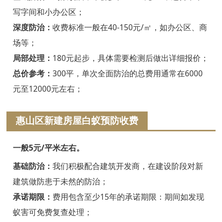
绍兴白蚁防治
写字间和小办公区；
诸暨白蚁防治
深度防治：
收费标准一般在40-150元/㎡，如办公区、商
场等；
嵊州白蚁防治
局部处理：
180元起步，具体需要检测后做出详细报价；
新昌白蚁防治
总价参考：
300平，单次全面防治的总费用通常在6000
元至12000元左右；
金华白蚁防治
义乌白蚁防治
惠山区新建房屋白蚁预防收费
东阳白蚁防治
一般5元/平米左右。
兰溪白蚁防治
基础防治：
我们积极配合建筑开发商，在建设阶段对新
建筑做防患于未然的防治；
永康白蚁防治
承诺期限：
费用包含至少15年的承诺期限：期间如发现
武义白蚁防治
蚁害可免费复查处理；