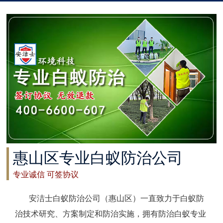
太仓白蚁防治
常州白蚁防治
溧阳白蚁防治
南通白蚁防治
如东白蚁防治
启东白蚁防治
惠山区专业白蚁防治公司
如皋白蚁防治
专业诚信 可签协议
海安白蚁防治
安洁士白蚁防治公司（惠山区）一直致力于白蚁防
泰州白蚁防治
治技术研究、方案制定和防治实施，拥有防治白蚁专业
兴化白蚁防治