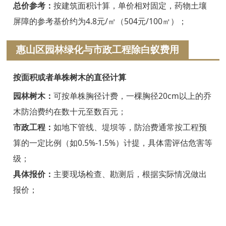
浦江白蚁防治
总价参考：
按建筑面积计算，单价相对固定，药物土壤
屏障的参考基价约为4.8元/㎡（504元/100㎡）；
磐安白蚁防治
惠山区园林绿化与市政工程除白蚁费用
衢州白蚁防治
江山白蚁防治
按面积或者单株树木的直径计算
常山白蚁防治
园林树木：
可按单株胸径计费，一棵胸径20cm以上的乔
木防治费约在数十元至数百元；
开化白蚁防治
市政工程：
如地下管线、堤坝等，防治费通常按工程预
龙游白蚁防治
算的一定比例（如0.5%-1.5%）计提，具体需评估危害等
级；
舟山白蚁防治
具体报价：
主要现场检查、勘测后，根据实际情况做出
岱山白蚁防治
报价；
嵊泗白蚁防治