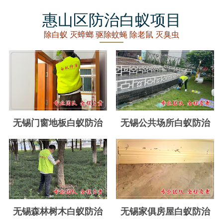
丽水白蚁防治
惠山区防治白蚁项目
龙泉白蚁防治
除白蚁 灭蟑螂 驱除蚊蝇 除老鼠 灭臭虫
青田白蚁防治
缙云白蚁防治
遂昌白蚁防治
松阳白蚁防治
无锡门窗地板白蚁防治
无锡公共场所白蚁防治
云和白蚁防治
庆元白蚁防治
景宁白蚁防治
台州白蚁防治
无锡森林树木白蚁防治
无锡家俱房屋白蚁防治