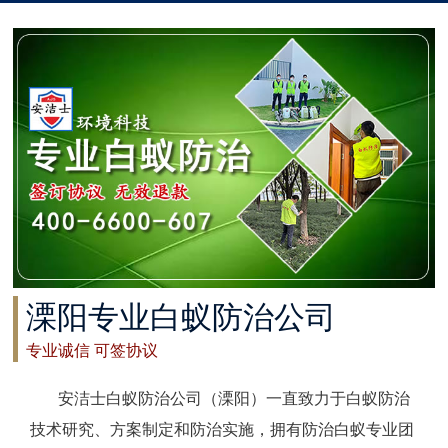
太仓白蚁防治
常州白蚁防治
溧阳白蚁防治
南通白蚁防治
如东白蚁防治
启东白蚁防治
溧阳专业白蚁防治公司
如皋白蚁防治
专业诚信 可签协议
海安白蚁防治
安洁士白蚁防治公司（溧阳）一直致力于白蚁防治
泰州白蚁防治
技术研究、方案制定和防治实施，拥有防治白蚁专业团
兴化白蚁防治