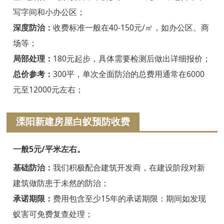
绍兴白蚁防治
写字间和小办公区；
诸暨白蚁防治
深度防治：
收费标准一般在40-150元/㎡，如办公区、商
场等；
嵊州白蚁防治
局部处理：
180元起步，具体需要检测后做出详细报价；
新昌白蚁防治
总价参考：
300平，单次全面防治的总费用通常在6000
元至12000元左右；
金华白蚁防治
义乌白蚁防治
溧阳新建房屋白蚁预防收费
东阳白蚁防治
一般5元/平米左右。
兰溪白蚁防治
基础防治：
我们积极配合建筑开发商，在建设阶段对新
建筑做防患于未然的防治；
永康白蚁防治
承诺期限：
费用包含至少15年的承诺期限：期间如发现
武义白蚁防治
蚁害可免费复查处理；