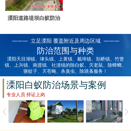
云浮白蚁防治
新兴白蚁防治
溧阳道路堤坝白蚁防治
郁南白蚁防治
——— 立足溧阳 覆盖附近及周边区域 ———
肇庆白蚁防治
防治范围与种类
溧阳天目湖镇、埭头镇、上黄镇、戴埠镇、别桥镇、竹箦
镇、上兴镇、南渡镇、社渚镇的除白蚁、灭老鼠、除蟑螂、
驱蚊子、灭苍蝇、杀臭虫、除跳蚤服务！
溧阳白蚁防治场景与案例
专业人员 持证上岗
溧阳草地除
溧阳建筑白
溧阳家具防
除