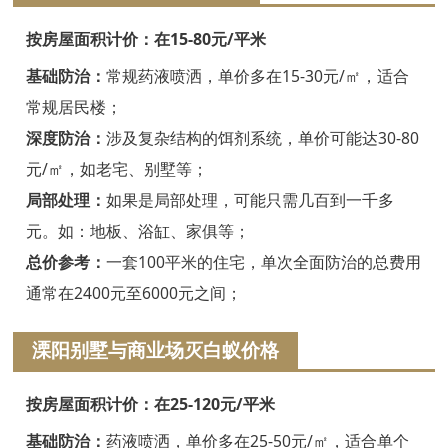
嘉兴白蚁防治
按房屋面积计价：在15-80元/平米
平湖白蚁防治
基础防治：
常规药液喷洒，单价多在15-30元/㎡，适合
桐乡白蚁防治
常规居民楼；
深度防治：
涉及复杂结构的饵剂系统，单价可能达30-80
海宁白蚁防治
元/㎡，如老宅、别墅等；
嘉善白蚁防治
局部处理：
如果是局部处理，可能只需几百到一千多
海盐白蚁防治
元。如：地板、浴缸、家俱等；
总价参考：
一套100平米的住宅，单次全面防治的总费用
湖州白蚁防治
通常在2400元至6000元之间；
德清白蚁防治
溧阳别墅与商业场灭白蚁价格
长兴白蚁防治
按房屋面积计价：在25-120元/平米
安吉白蚁防治
基础防治：
药液喷洒，单价多在25-50元/㎡，适合单个