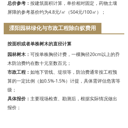
浦江白蚁防治
总价参考：
按建筑面积计算，单价相对固定，药物土壤
屏障的参考基价约为4.8元/㎡（504元/100㎡）；
磐安白蚁防治
溧阳园林绿化与市政工程除白蚁费用
衢州白蚁防治
江山白蚁防治
按面积或者单株树木的直径计算
常山白蚁防治
园林树木：
可按单株胸径计费，一棵胸径20cm以上的乔
木防治费约在数十元至数百元；
开化白蚁防治
市政工程：
如地下管线、堤坝等，防治费通常按工程预
龙游白蚁防治
算的一定比例（如0.5%-1.5%）计提，具体需评估危害等
级；
舟山白蚁防治
具体报价：
主要现场检查、勘测后，根据实际情况做出
岱山白蚁防治
报价；
嵊泗白蚁防治