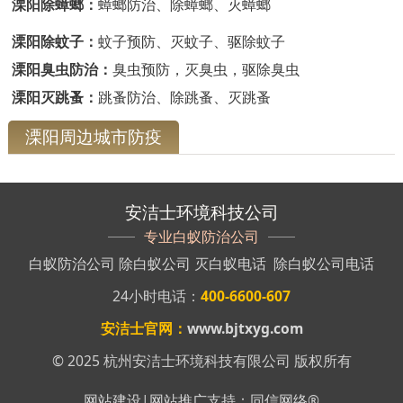
溧阳除蟑螂：
蟑螂防治、除蟑螂、灭蟑螂
溧阳除蚊子：
蚊子预防、灭蚊子、驱除蚊子
溧阳臭虫防治：
臭虫预防，灭臭虫，驱除臭虫
溧阳灭跳蚤：
跳蚤防治、除跳蚤、灭跳蚤
溧阳周边城市防疫
安洁士环境科技公司
专业白蚁防治公司
白蚁防治公司
除白蚁公司
灭白蚁电话
除白蚁公司电话
24小时电话：
400-6600-607
安洁士官网：
www.bjtxyg.com
© 2025 杭州安洁士环境科技有限公司 版权所有
网站建设
|
网站推广
支持：
同信网络
®