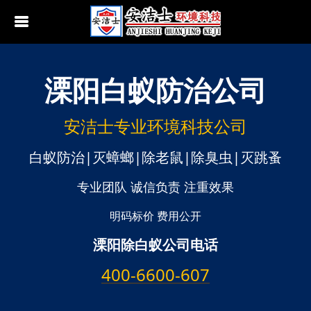
溧阳
白蚁防治公司
行业动态
南京白蚁防治
无锡白蚁防治
安洁士专业环境科技公司
江阴白蚁防治
白蚁防治|灭蟑螂|除老鼠|除臭虫|灭跳蚤
宜兴白蚁防治
专业团队 诚信负责 注重效果
苏州白蚁防治
明码标价 费用公开
溧阳除白蚁公司电话
常熟白蚁防治
400-6600-607
张家港白蚁防治
昆山白蚁防治