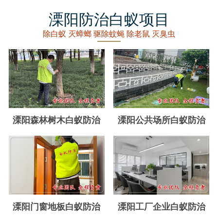
丽水白蚁防治
溧阳防治白蚁项目
龙泉白蚁防治
除白蚁 灭蟑螂 驱除蚊蝇 除老鼠 灭臭虫
青田白蚁防治
缙云白蚁防治
遂昌白蚁防治
松阳白蚁防治
溧阳森林树木白蚁防治
溧阳公共场所白蚁防治
云和白蚁防治
庆元白蚁防治
景宁白蚁防治
台州白蚁防治
溧阳门窗地板白蚁防治
溧阳工厂企业白蚁防治