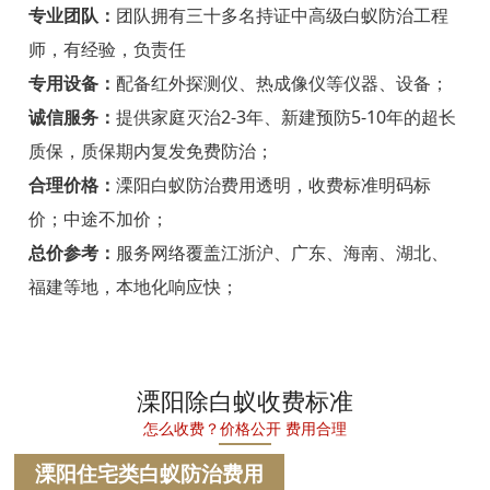
宁海白蚁防治
专业团队：
团队拥有三十多名持证中高级白蚁防治工程
师，有经验，负责任
温州白蚁防治
专用设备：
配备红外探测仪、热成像仪等仪器、设备；
瑞安白蚁防治
诚信服务：
提供家庭灭治2-3年、新建预防5-10年的超长
质保，质保期内复发免费防治；
乐清白蚁防治
合理价格：
溧阳白蚁防治费用透明，收费标准明码标
龙港白蚁防治
价；中途不加价；
永嘉白蚁防治
总价参考：
服务网络覆盖江浙沪、广东、海南、湖北、
福建等地，本地化响应快；
平阳白蚁防治
苍南白蚁防治
文成白蚁防治
溧阳除白蚁收费标准
怎么收费？价格公开 费用合理
泰顺白蚁防治
溧阳住宅类白蚁防治费用