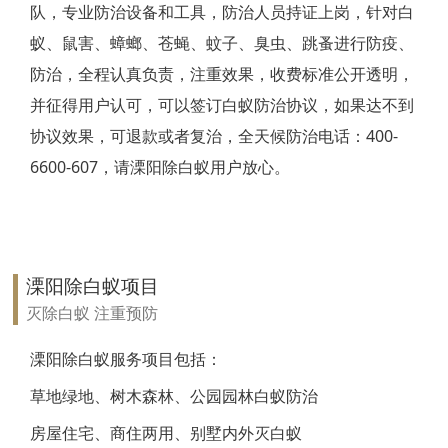
队，专业防治设备和工具，防治人员持证上岗，针对白
靖江白蚁防治
蚁、鼠害、蟑螂、苍蝇、蚊子、臭虫、跳蚤进行防疫、
防治，全程认真负责，注重效果，收费标准公开透明，
泰兴白蚁防治
并征得用户认可，可以签订白蚁防治协议，如果达不到
扬州白蚁防治
协议效果，可退款或者复治，全天候防治电话：400-
6600-607，请溧阳除白蚁用户放心。
宝应白蚁防治
仪征白蚁防治
高邮白蚁防治
溧阳除白蚁项目
镇江白蚁防治
灭除白蚁 注重预防
丹阳白蚁防治
溧阳除白蚁服务项目包括：
草地绿地、树木森林、公园园林白蚁防治
扬中白蚁防治
房屋住宅、商住两用、别墅内外灭白蚁
句容白蚁防治