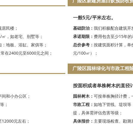
广陵区新建房屋白蚁预防收
一般5元/平米左右。
规居民楼；
基础防治：
我们积极配合建筑开
元/㎡，如老宅、别墅等；
承诺期限：
费用包含至少15年
如：地板、浴缸、家俱等；
总价参考：
按建筑面积计算，单价
在2400元至6000元之间；
元/100㎡）；
广陵区园林绿化与市政工程
按面积或者单株树木的直径
写字间和小办公区；
园林树木：
可按单株胸径计费，
场等；
市政工程：
如地下管线、堤坝等，
提，具体需评估危害等级；
12000元左右；
具体报价：
主要现场检查、勘测