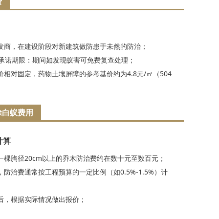
费
发商，在建设阶段对新建筑做防患于未然的防治；
的承诺期限：期间如发现蚁害可免费复查处理；
相对固定，药物土壤屏障的参考基价约为4.8元/㎡（504
除白蚁费用
计算
一棵胸径20cm以上的乔木防治费约在数十元至数百元；
防治费通常按工程预算的一定比例（如0.5%-1.5%）计
后，根据实际情况做出报价；