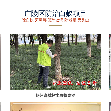
广陵区防治白蚁项目
除白蚁 灭蟑螂 驱除蚊蝇 除老鼠 灭臭虫
扬州森林树木白蚁防治