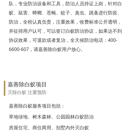
队，专业防治设备和工具，防治人员持证上岗，针对白
靖江白蚁防治
蚁、鼠害、蟑螂、苍蝇、蚊子、臭虫、跳蚤进行防疫、
防治，全程认真负责，注重效果，收费标准公开透明，
泰兴白蚁防治
并征得用户认可，可以签订白蚁防治协议，如果达不到
扬州白蚁防治
协议效果，可退款或者复治，全天候防治电话：400-
6600-607，请嘉善除白蚁用户放心。
宝应白蚁防治
仪征白蚁防治
高邮白蚁防治
嘉善除白蚁项目
镇江白蚁防治
灭除白蚁 注重预防
丹阳白蚁防治
嘉善除白蚁服务项目包括：
草地绿地、树木森林、公园园林白蚁防治
扬中白蚁防治
房屋住宅、商住两用、别墅内外灭白蚁
句容白蚁防治