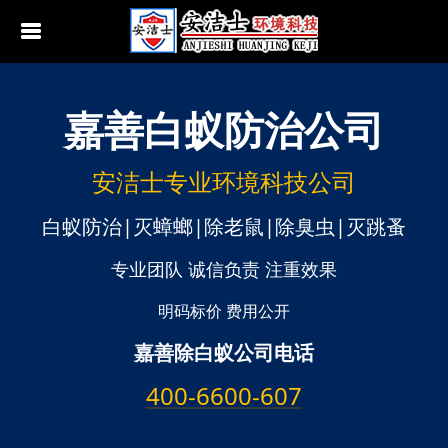
嘉善
白蚁防治公司
行业动态
南京白蚁防治
无锡白蚁防治
安洁士专业环境科技公司
江阴白蚁防治
白蚁防治|灭蟑螂|除老鼠|除臭虫|灭跳蚤
宜兴白蚁防治
专业团队 诚信负责 注重效果
苏州白蚁防治
明码标价 费用公开
嘉善除白蚁公司电话
常熟白蚁防治
400-6600-607
张家港白蚁防治
昆山白蚁防治