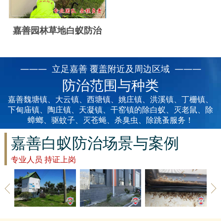
云浮白蚁防治
新兴白蚁防治
嘉善园林草地白蚁防治
郁南白蚁防治
——— 立足嘉善 覆盖附近及周边区域 ———
肇庆白蚁防治
防治范围与种类
嘉善魏塘镇、大云镇、西塘镇、姚庄镇、洪溪镇、丁栅镇、
下甸庙镇、陶庄镇、天凝镇、干窑镇的除白蚁、灭老鼠、除
蟑螂、驱蚊子、灭苍蝇、杀臭虫、除跳蚤服务！
嘉善白蚁防治场景与案例
专业人员 持证上岗
嘉善草地除
嘉善建筑白
嘉善家具防