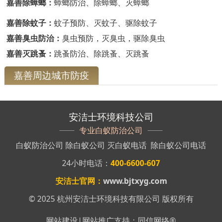
嘉善除蟑螂：
蟑螂防治、除蟑螂、灭蟑螂
嘉善除蚊子：
蚊子预防、灭蚊子、驱除蚊子
嘉善臭虫防治：
臭虫预防，灭臭虫，驱除臭虫
嘉善灭跳蚤：
跳蚤防治、除跳蚤、灭跳蚤
嘉善周边城市防疫
安洁士环境科技公司
专业白蚁防治公司
白蚁防治公司
除白蚁公司
灭白蚁电话
除白蚁公司电话
24小时电话：
400-6600-607
安洁士官网：
www.bjtxyg.com
© 2025 杭州安洁士环境科技有限公司 版权所有
网站建设
|
网站推广
支持：
同信网络
®