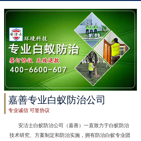
太仓白蚁防治
常州白蚁防治
溧阳白蚁防治
南通白蚁防治
如东白蚁防治
启东白蚁防治
嘉善专业白蚁防治公司
如皋白蚁防治
专业诚信 可签协议
海安白蚁防治
安洁士白蚁防治公司（嘉善）一直致力于白蚁防治
泰州白蚁防治
技术研究、方案制定和防治实施，拥有防治白蚁专业团
兴化白蚁防治