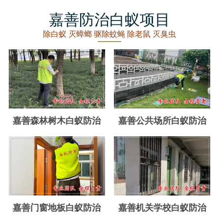
丽水白蚁防治
嘉善防治白蚁项目
龙泉白蚁防治
除白蚁 灭蟑螂 驱除蚊蝇 除老鼠 灭臭虫
青田白蚁防治
缙云白蚁防治
遂昌白蚁防治
松阳白蚁防治
嘉善森林树木白蚁防治
嘉善公共场所白蚁防治
云和白蚁防治
庆元白蚁防治
景宁白蚁防治
台州白蚁防治
嘉善门窗地板白蚁防治
嘉善机关学校白蚁防治