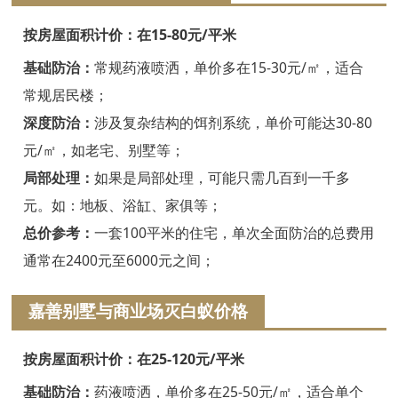
嘉兴白蚁防治
按房屋面积计价：在15-80元/平米
平湖白蚁防治
基础防治：
常规药液喷洒，单价多在15-30元/㎡，适合
桐乡白蚁防治
常规居民楼；
深度防治：
涉及复杂结构的饵剂系统，单价可能达30-80
海宁白蚁防治
元/㎡，如老宅、别墅等；
嘉善白蚁防治
局部处理：
如果是局部处理，可能只需几百到一千多
海盐白蚁防治
元。如：地板、浴缸、家俱等；
总价参考：
一套100平米的住宅，单次全面防治的总费用
湖州白蚁防治
通常在2400元至6000元之间；
德清白蚁防治
嘉善别墅与商业场灭白蚁价格
长兴白蚁防治
按房屋面积计价：在25-120元/平米
安吉白蚁防治
基础防治：
药液喷洒，单价多在25-50元/㎡，适合单个