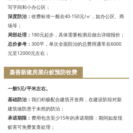
绍兴白蚁防治
写字间和小办公区；
诸暨白蚁防治
深度防治：
收费标准一般在40-150元/㎡，如办公区、商
场等；
嵊州白蚁防治
局部处理：
180元起步，具体需要检测后做出详细报价；
新昌白蚁防治
总价参考：
300平，单次全面防治的总费用通常在6000
元至12000元左右；
金华白蚁防治
义乌白蚁防治
嘉善新建房屋白蚁预防收费
东阳白蚁防治
一般5元/平米左右。
兰溪白蚁防治
基础防治：
我们积极配合建筑开发商，在建设阶段对新
建筑做防患于未然的防治；
永康白蚁防治
承诺期限：
费用包含至少15年的承诺期限：期间如发现
武义白蚁防治
蚁害可免费复查处理；