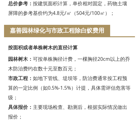
浦江白蚁防治
总价参考：
按建筑面积计算，单价相对固定，药物土壤
屏障的参考基价约为4.8元/㎡（504元/100㎡）；
磐安白蚁防治
嘉善园林绿化与市政工程除白蚁费用
衢州白蚁防治
江山白蚁防治
按面积或者单株树木的直径计算
常山白蚁防治
园林树木：
可按单株胸径计费，一棵胸径20cm以上的乔
木防治费约在数十元至数百元；
开化白蚁防治
市政工程：
如地下管线、堤坝等，防治费通常按工程预
龙游白蚁防治
算的一定比例（如0.5%-1.5%）计提，具体需评估危害等
级；
舟山白蚁防治
具体报价：
主要现场检查、勘测后，根据实际情况做出
岱山白蚁防治
报价；
嵊泗白蚁防治