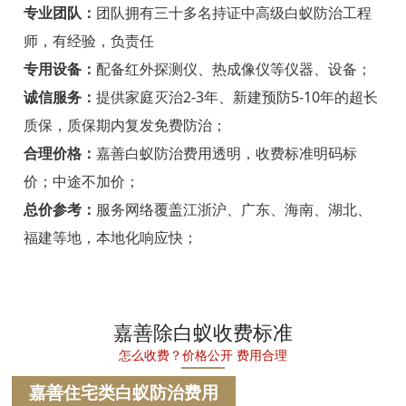
宁海白蚁防治
专业团队：
团队拥有三十多名持证中高级白蚁防治工程
师，有经验，负责任
温州白蚁防治
专用设备：
配备红外探测仪、热成像仪等仪器、设备；
瑞安白蚁防治
诚信服务：
提供家庭灭治2-3年、新建预防5-10年的超长
质保，质保期内复发免费防治；
乐清白蚁防治
合理价格：
嘉善白蚁防治费用透明，收费标准明码标
龙港白蚁防治
价；中途不加价；
永嘉白蚁防治
总价参考：
服务网络覆盖江浙沪、广东、海南、湖北、
福建等地，本地化响应快；
平阳白蚁防治
苍南白蚁防治
文成白蚁防治
嘉善除白蚁收费标准
怎么收费？价格公开 费用合理
泰顺白蚁防治
嘉善住宅类白蚁防治费用