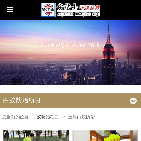
行业动态
南京白蚁防治
无锡白蚁防治
江阴白蚁防治
宜兴白蚁防治
苏州白蚁防治
白蚁防治项目
常熟白蚁防治
您当前的位置:
白蚁防治项目
>
玉环白蚁防治
张家港白蚁防治
昆山白蚁防治