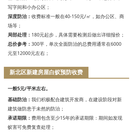
绍兴白蚁防治
写字间和小办公区；
诸暨白蚁防治
深度防治：
收费标准一般在40-150元/㎡，如办公区、商
场等；
嵊州白蚁防治
局部处理：
180元起步，具体需要检测后做出详细报价；
新昌白蚁防治
总价参考：
300平，单次全面防治的总费用通常在6000
元至12000元左右；
金华白蚁防治
义乌白蚁防治
新北区新建房屋白蚁预防收费
东阳白蚁防治
一般5元/平米左右。
兰溪白蚁防治
基础防治：
我们积极配合建筑开发商，在建设阶段对新
建筑做防患于未然的防治；
永康白蚁防治
承诺期限：
费用包含至少15年的承诺期限：期间如发现
武义白蚁防治
蚁害可免费复查处理；