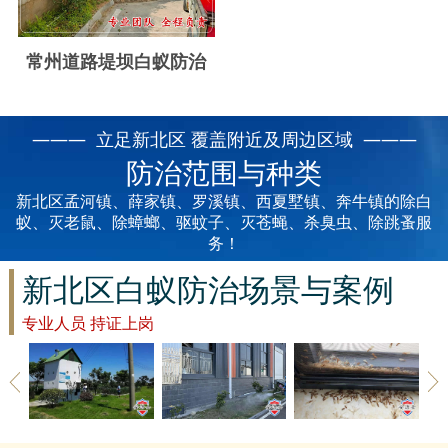
云浮白蚁防治
新兴白蚁防治
常州道路堤坝白蚁防治
郁南白蚁防治
——— 立足新北区 覆盖附近及周边区域 ———
肇庆白蚁防治
防治范围与种类
新北区孟河镇、薛家镇、罗溪镇、西夏墅镇、奔牛镇的除白
蚁、灭老鼠、除蟑螂、驱蚊子、灭苍蝇、杀臭虫、除跳蚤服
务！
新北区白蚁防治场景与案例
专业人员 持证上岗
新北区草地
新北区建筑
新北区家具