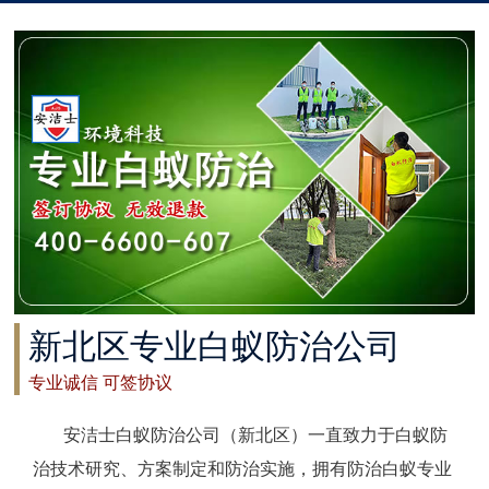
太仓白蚁防治
常州白蚁防治
溧阳白蚁防治
南通白蚁防治
如东白蚁防治
启东白蚁防治
新北区专业白蚁防治公司
如皋白蚁防治
专业诚信 可签协议
海安白蚁防治
安洁士白蚁防治公司（新北区）一直致力于白蚁防
泰州白蚁防治
治技术研究、方案制定和防治实施，拥有防治白蚁专业
兴化白蚁防治