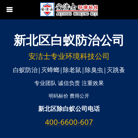
新北区
白蚁防治公司
行业动态
南京白蚁防治
无锡白蚁防治
安洁士专业环境科技公司
江阴白蚁防治
白蚁防治|灭蟑螂|除老鼠|除臭虫|灭跳蚤
宜兴白蚁防治
专业团队 诚信负责 注重效果
苏州白蚁防治
明码标价 费用公开
新北区除白蚁公司电话
常熟白蚁防治
400-6600-607
张家港白蚁防治
昆山白蚁防治