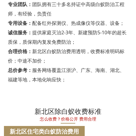
宁海白蚁防治
专业团队：
团队拥有三十多名持证中高级白蚁防治工程
师，有经验，负责任
温州白蚁防治
专用设备：
配备红外探测仪、热成像仪等仪器、设备；
瑞安白蚁防治
诚信服务：
提供家庭灭治2-3年、新建预防5-10年的超长
质保，质保期内复发免费防治；
乐清白蚁防治
合理价格：
新北区白蚁防治费用透明，收费标准明码标
龙港白蚁防治
价；中途不加价；
永嘉白蚁防治
总价参考：
服务网络覆盖江浙沪、广东、海南、湖北、
福建等地，本地化响应快；
平阳白蚁防治
苍南白蚁防治
文成白蚁防治
新北区除白蚁收费标准
怎么收费？价格公开 费用合理
泰顺白蚁防治
新北区住宅类白蚁防治费用