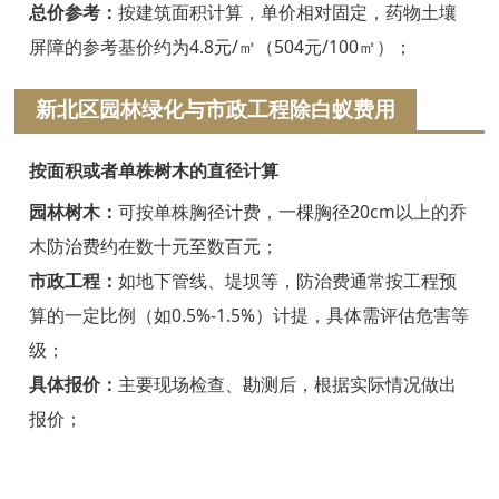
浦江白蚁防治
总价参考：
按建筑面积计算，单价相对固定，药物土壤
屏障的参考基价约为4.8元/㎡（504元/100㎡）；
磐安白蚁防治
新北区园林绿化与市政工程除白蚁费用
衢州白蚁防治
江山白蚁防治
按面积或者单株树木的直径计算
常山白蚁防治
园林树木：
可按单株胸径计费，一棵胸径20cm以上的乔
木防治费约在数十元至数百元；
开化白蚁防治
市政工程：
如地下管线、堤坝等，防治费通常按工程预
龙游白蚁防治
算的一定比例（如0.5%-1.5%）计提，具体需评估危害等
级；
舟山白蚁防治
具体报价：
主要现场检查、勘测后，根据实际情况做出
岱山白蚁防治
报价；
嵊泗白蚁防治