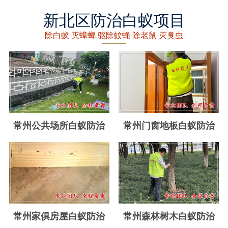
丽水白蚁防治
新北区防治白蚁项目
龙泉白蚁防治
除白蚁 灭蟑螂 驱除蚊蝇 除老鼠 灭臭虫
青田白蚁防治
缙云白蚁防治
遂昌白蚁防治
松阳白蚁防治
常州公共场所白蚁防治
常州门窗地板白蚁防治
云和白蚁防治
庆元白蚁防治
景宁白蚁防治
台州白蚁防治
常州家俱房屋白蚁防治
常州森林树木白蚁防治