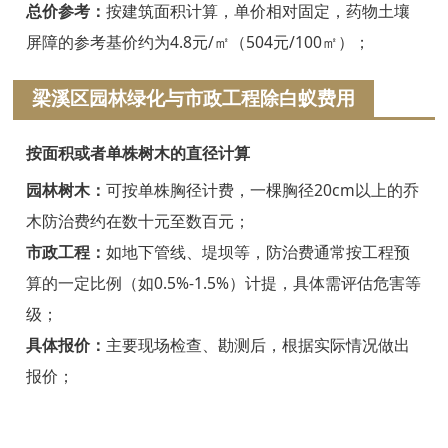
浦江白蚁防治
总价参考：
按建筑面积计算，单价相对固定，药物土壤
屏障的参考基价约为4.8元/㎡（504元/100㎡）；
磐安白蚁防治
梁溪区园林绿化与市政工程除白蚁费用
衢州白蚁防治
江山白蚁防治
按面积或者单株树木的直径计算
常山白蚁防治
园林树木：
可按单株胸径计费，一棵胸径20cm以上的乔
木防治费约在数十元至数百元；
开化白蚁防治
市政工程：
如地下管线、堤坝等，防治费通常按工程预
龙游白蚁防治
算的一定比例（如0.5%-1.5%）计提，具体需评估危害等
级；
舟山白蚁防治
具体报价：
主要现场检查、勘测后，根据实际情况做出
岱山白蚁防治
报价；
嵊泗白蚁防治