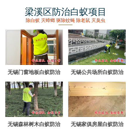
丽水白蚁防治
梁溪区防治白蚁项目
龙泉白蚁防治
除白蚁 灭蟑螂 驱除蚊蝇 除老鼠 灭臭虫
青田白蚁防治
缙云白蚁防治
遂昌白蚁防治
松阳白蚁防治
无锡门窗地板白蚁防治
无锡公共场所白蚁防治
云和白蚁防治
庆元白蚁防治
景宁白蚁防治
台州白蚁防治
无锡森林树木白蚁防治
无锡家俱房屋白蚁防治