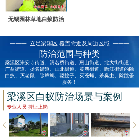
云浮白蚁防治
新兴白蚁防治
无锡园林草地白蚁防治
郁南白蚁防治
——— 立足梁溪区 覆盖附近及周边区域 ———
肇庆白蚁防治
防治范围与种类
梁溪区崇安寺街道、清名桥街道、惠山街道、北大街街道、
广益街道、扬名街道、山北街道、黄巷街道、瞻江街道的除
白蚁、灭老鼠、除蟑螂、驱蚊子、灭苍蝇、杀臭虫、除跳蚤
服务！
梁溪区白蚁防治场景与案例
专业人员 持证上岗