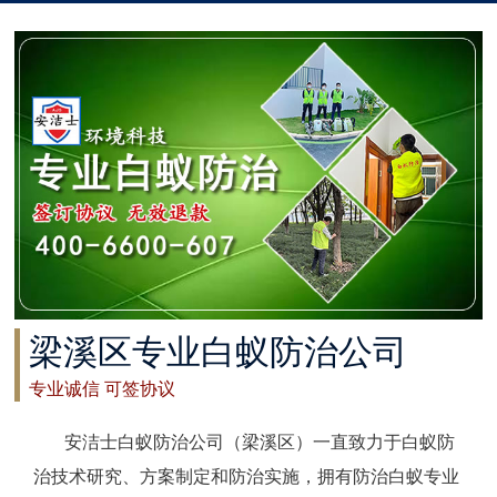
太仓白蚁防治
常州白蚁防治
溧阳白蚁防治
南通白蚁防治
如东白蚁防治
启东白蚁防治
梁溪区专业白蚁防治公司
如皋白蚁防治
专业诚信 可签协议
海安白蚁防治
安洁士白蚁防治公司（梁溪区）一直致力于白蚁防
泰州白蚁防治
治技术研究、方案制定和防治实施，拥有防治白蚁专业
兴化白蚁防治