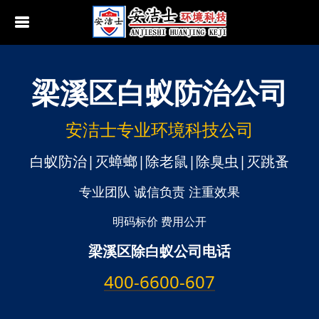
梁溪区
白蚁防治公司
行业动态
南京白蚁防治
无锡白蚁防治
安洁士专业环境科技公司
江阴白蚁防治
白蚁防治|灭蟑螂|除老鼠|除臭虫|灭跳蚤
宜兴白蚁防治
专业团队 诚信负责 注重效果
苏州白蚁防治
明码标价 费用公开
梁溪区除白蚁公司电话
常熟白蚁防治
400-6600-607
张家港白蚁防治
昆山白蚁防治