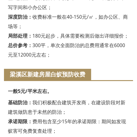
绍兴白蚁防治
写字间和小办公区；
诸暨白蚁防治
深度防治：
收费标准一般在40-150元/㎡，如办公区、商
场等；
嵊州白蚁防治
局部处理：
180元起步，具体需要检测后做出详细报价；
新昌白蚁防治
总价参考：
300平，单次全面防治的总费用通常在6000
元至12000元左右；
金华白蚁防治
义乌白蚁防治
梁溪区新建房屋白蚁预防收费
东阳白蚁防治
一般5元/平米左右。
兰溪白蚁防治
基础防治：
我们积极配合建筑开发商，在建设阶段对新
建筑做防患于未然的防治；
永康白蚁防治
承诺期限：
费用包含至少15年的承诺期限：期间如发现
武义白蚁防治
蚁害可免费复查处理；