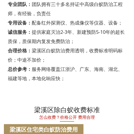
宁海白蚁防治
专业团队：
团队拥有三十多名持证中高级白蚁防治工程
师，有经验，负责任
温州白蚁防治
专用设备：
配备红外探测仪、热成像仪等仪器、设备；
瑞安白蚁防治
诚信服务：
提供家庭灭治2-3年、新建预防5-10年的超长
质保，质保期内复发免费防治；
乐清白蚁防治
合理价格：
梁溪区白蚁防治费用透明，收费标准明码标
龙港白蚁防治
价；中途不加价；
永嘉白蚁防治
总价参考：
服务网络覆盖江浙沪、广东、海南、湖北、
福建等地，本地化响应快；
平阳白蚁防治
苍南白蚁防治
文成白蚁防治
梁溪区除白蚁收费标准
怎么收费？价格公开 费用合理
泰顺白蚁防治
梁溪区住宅类白蚁防治费用