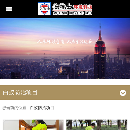
行业动态
南京白蚁防治
无锡白蚁防治
江阴白蚁防治
宜兴白蚁防治
苏州白蚁防治
白蚁防治项目
常熟白蚁防治
您当前的位置:
白蚁防治项目
张家港白蚁防治
昆山白蚁防治