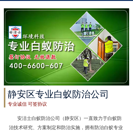
太仓白蚁防治
常州白蚁防治
溧阳白蚁防治
南通白蚁防治
如东白蚁防治
启东白蚁防治
静安区专业白蚁防治公司
如皋白蚁防治
专业诚信 可签协议
海安白蚁防治
安洁士白蚁防治公司（静安区）一直致力于白蚁防
泰州白蚁防治
治技术研究、方案制定和防治实施，拥有防治白蚁专业
兴化白蚁防治