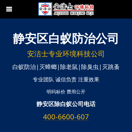
静安区
白蚁防治公司
行业动态
南京白蚁防治
无锡白蚁防治
安洁士专业环境科技公司
江阴白蚁防治
白蚁防治|灭蟑螂|除老鼠|除臭虫|灭跳蚤
宜兴白蚁防治
专业团队 诚信负责 注重效果
苏州白蚁防治
明码标价 费用公开
静安区除白蚁公司电话
常熟白蚁防治
400-6600-607
张家港白蚁防治
昆山白蚁防治