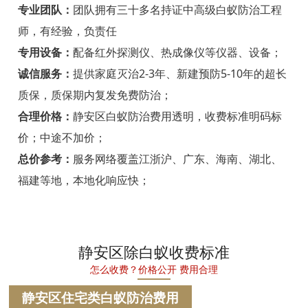
宁海白蚁防治
专业团队：
团队拥有三十多名持证中高级白蚁防治工程
师，有经验，负责任
温州白蚁防治
专用设备：
配备红外探测仪、热成像仪等仪器、设备；
瑞安白蚁防治
诚信服务：
提供家庭灭治2-3年、新建预防5-10年的超长
质保，质保期内复发免费防治；
乐清白蚁防治
合理价格：
静安区白蚁防治费用透明，收费标准明码标
龙港白蚁防治
价；中途不加价；
永嘉白蚁防治
总价参考：
服务网络覆盖江浙沪、广东、海南、湖北、
福建等地，本地化响应快；
平阳白蚁防治
苍南白蚁防治
文成白蚁防治
静安区除白蚁收费标准
怎么收费？价格公开 费用合理
泰顺白蚁防治
静安区住宅类白蚁防治费用