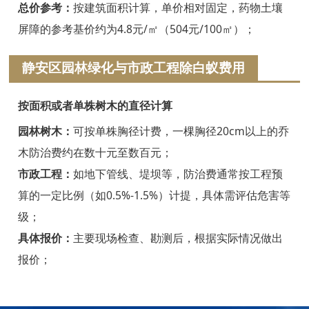
浦江白蚁防治
总价参考：
按建筑面积计算，单价相对固定，药物土壤
屏障的参考基价约为4.8元/㎡（504元/100㎡）；
磐安白蚁防治
静安区园林绿化与市政工程除白蚁费用
衢州白蚁防治
江山白蚁防治
按面积或者单株树木的直径计算
常山白蚁防治
园林树木：
可按单株胸径计费，一棵胸径20cm以上的乔
木防治费约在数十元至数百元；
开化白蚁防治
市政工程：
如地下管线、堤坝等，防治费通常按工程预
龙游白蚁防治
算的一定比例（如0.5%-1.5%）计提，具体需评估危害等
级；
舟山白蚁防治
具体报价：
主要现场检查、勘测后，根据实际情况做出
岱山白蚁防治
报价；
嵊泗白蚁防治