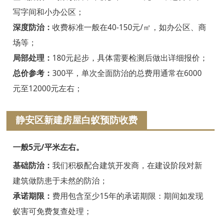
绍兴白蚁防治
写字间和小办公区；
诸暨白蚁防治
深度防治：
收费标准一般在40-150元/㎡，如办公区、商
场等；
嵊州白蚁防治
局部处理：
180元起步，具体需要检测后做出详细报价；
新昌白蚁防治
总价参考：
300平，单次全面防治的总费用通常在6000
元至12000元左右；
金华白蚁防治
义乌白蚁防治
静安区新建房屋白蚁预防收费
东阳白蚁防治
一般5元/平米左右。
兰溪白蚁防治
基础防治：
我们积极配合建筑开发商，在建设阶段对新
建筑做防患于未然的防治；
永康白蚁防治
承诺期限：
费用包含至少15年的承诺期限：期间如发现
武义白蚁防治
蚁害可免费复查处理；