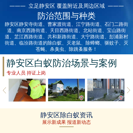
丽水白蚁防治
——— 立足静安区 覆盖附近及周边区域 ———
防治范围与种类
龙泉白蚁防治
静安区静安寺街道、曹家渡街道、江宁路街道、石门二路街
青田白蚁防治
道、南京西路街道、天目西路街道、北站街道、宝山路街
道、芷江西路街道、共和新路街道、大宁路街道、彭浦新村
街道、临汾路街道的除白蚁、灭老鼠、除蟑螂、驱蚊子、灭
缙云白蚁防治
苍蝇、杀臭虫、除跳蚤服务！
遂昌白蚁防治
静安区白蚁防治场景与案例
松阳白蚁防治
专业人员 持证上岗
云和白蚁防治
庆元白蚁防治
静安区草地
静安区建筑
静安区家具
景宁白蚁防治
静安区除白蚁资讯
除白蚁
白蚁防治
防治白蚁
展示新成果 报道新动态
台州白蚁防治