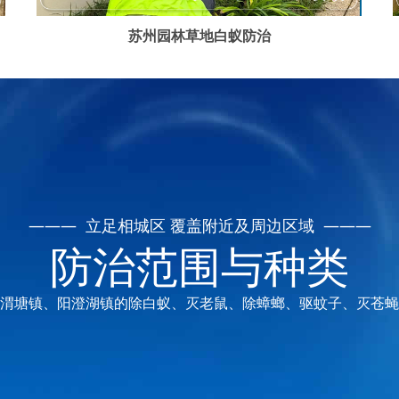
苏州园林草地白蚁防治
——— 立足相城区 覆盖附近及周边区域 ———
防治范围与种类
渭塘镇、阳澄湖镇的除白蚁、灭老鼠、除蟑螂、驱蚊子、灭苍蝇