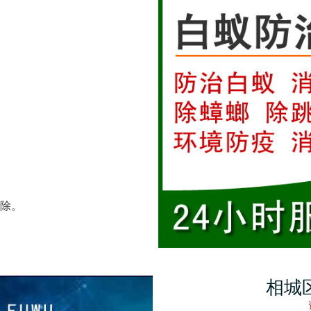
除。
相城