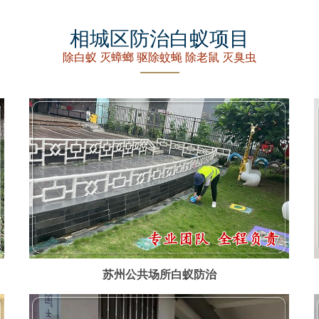
相城区防治白蚁项目
除白蚁 灭蟑螂 驱除蚊蝇 除老鼠 灭臭虫
苏州公共场所白蚁防治