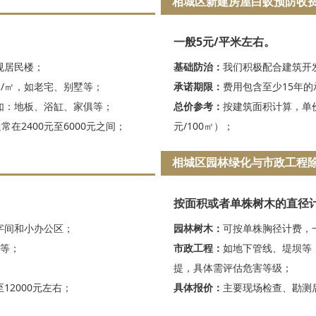
相城区新建房屋白蚁预防收
一般5元/平米左右。
规居民楼；
基础防治：
我们积极配合建筑开
元/㎡，如老宅、别墅等；
承诺期限：
费用包含至少15年
如：地板、浴缸、家俱等；
总价参考：
按建筑面积计算，单价
在2400元至6000元之间；
元/100㎡）；
相城区园林绿化与市政工程
按面积或者单株树木的直径
写字间和小办公区；
园林树木：
可按单株胸径计费，
场等；
市政工程：
如地下管线、堤坝等，
提，具体需评估危害等级；
12000元左右；
具体报价：
主要现场检查、勘测