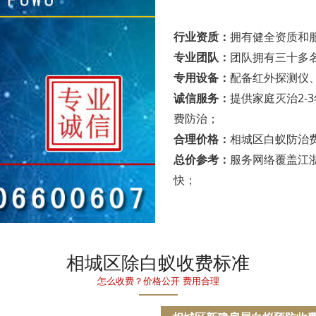
行业资质：
拥有健全资质和
专业团队：
团队拥有三十多
专用设备：
配备红外探测仪
诚信服务：
提供家庭灭治2-
费防治；
合理价格：
相城区白蚁防治
总价参考：
服务网络覆盖江
快；
相城区除白蚁收费标准
怎么收费？价格公开 费用合理