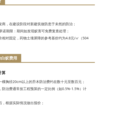
费
发商，在建设阶段对新建筑做防患于未然的防治；
的承诺期限：期间如发现蚁害可免费复查处理；
相对固定，药物土壤屏障的参考基价约为4.8元/㎡（504
除白蚁费用
计算
一棵胸径20cm以上的乔木防治费约在数十元至数百元；
防治费通常按工程预算的一定比例（如0.5%-1.5%）计
后，根据实际情况做出报价；