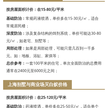
嘉兴白蚁防治
按房屋面积计价：在15-80元/平米
平湖白蚁防治
基础防治：
常规药液喷洒，单价多在15-30元/㎡，适合
桐乡白蚁防治
常规居民楼；
深度防治：
涉及复杂结构的饵剂系统，单价可能达30-80
海宁白蚁防治
元/㎡，如老宅、别墅等；
嘉善白蚁防治
局部处理：
如果是局部处理，可能只需几百到一千多
海盐白蚁防治
元。如：地板、浴缸、家俱等；
总价参考：
一套100平米的住宅，单次全面防治的总费用
湖州白蚁防治
通常在2400元至6000元之间；
德清白蚁防治
上海别墅与商业场灭白蚁价格
长兴白蚁防治
按房屋面积计价：在25-120元/平米
安吉白蚁防治
基础防治：
药液喷洒，单价多在25-50元/㎡，适合单个