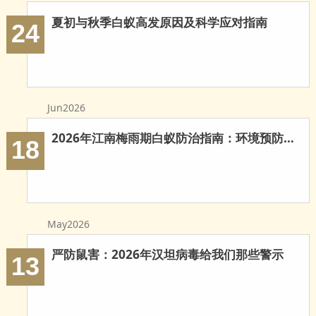
玉环白蚁防治
夏初与秋季白蚁高发原因及科学应对指南
24
温岭白蚁防治
临海白蚁防治
三门白蚁防治
Jun2026
天台白蚁防治
2026年江南梅雨期白蚁防治指南：环境预防与科学灭治
18
仙居白蚁防治
广州白蚁防治
May2026
东莞白蚁防治
严防鼠害：2026年汉坦病毒给我们那些警示
13
佛山白蚁防治
深圳白蚁防治