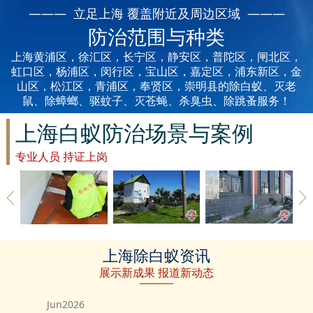
丽水白蚁防治
——— 立足上海 覆盖附近及周边区域 ———
防治范围与种类
龙泉白蚁防治
上海黄浦区，徐汇区，长宁区，静安区，普陀区，闸北区，
青田白蚁防治
虹口区，杨浦区，闵行区，宝山区，嘉定区，浦东新区，金
山区，松江区，青浦区，奉贤区，崇明县的除白蚁、灭老
鼠、除蟑螂、驱蚊子、灭苍蝇、杀臭虫、除跳蚤服务！
缙云白蚁防治
上海白蚁防治场景与案例
遂昌白蚁防治
专业人员 持证上岗
松阳白蚁防治
云和白蚁防治
庆元白蚁防治
上海草地除
上海建筑白
上海家具防
除
上海除白蚁资讯
白蚁
蚁防治
治白蚁
景宁白蚁防治
展示新成果 报道新动态
台州白蚁防治
Jun2026