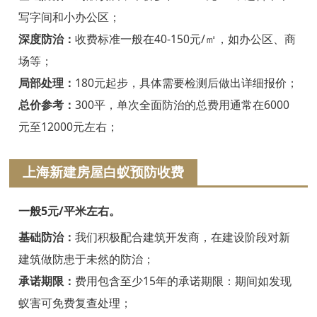
绍兴白蚁防治
写字间和小办公区；
诸暨白蚁防治
深度防治：
收费标准一般在40-150元/㎡，如办公区、商
场等；
嵊州白蚁防治
局部处理：
180元起步，具体需要检测后做出详细报价；
新昌白蚁防治
总价参考：
300平，单次全面防治的总费用通常在6000
元至12000元左右；
金华白蚁防治
义乌白蚁防治
上海新建房屋白蚁预防收费
东阳白蚁防治
一般5元/平米左右。
兰溪白蚁防治
基础防治：
我们积极配合建筑开发商，在建设阶段对新
建筑做防患于未然的防治；
永康白蚁防治
承诺期限：
费用包含至少15年的承诺期限：期间如发现
武义白蚁防治
蚁害可免费复查处理；