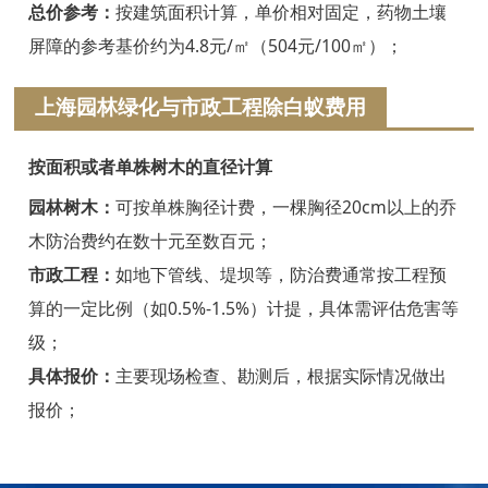
浦江白蚁防治
总价参考：
按建筑面积计算，单价相对固定，药物土壤
屏障的参考基价约为4.8元/㎡（504元/100㎡）；
磐安白蚁防治
上海园林绿化与市政工程除白蚁费用
衢州白蚁防治
江山白蚁防治
按面积或者单株树木的直径计算
常山白蚁防治
园林树木：
可按单株胸径计费，一棵胸径20cm以上的乔
木防治费约在数十元至数百元；
开化白蚁防治
市政工程：
如地下管线、堤坝等，防治费通常按工程预
龙游白蚁防治
算的一定比例（如0.5%-1.5%）计提，具体需评估危害等
级；
舟山白蚁防治
具体报价：
主要现场检查、勘测后，根据实际情况做出
岱山白蚁防治
报价；
嵊泗白蚁防治