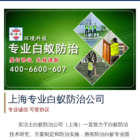
太仓白蚁防治
常州白蚁防治
溧阳白蚁防治
南通白蚁防治
如东白蚁防治
启东白蚁防治
上海专业白蚁防治公司
如皋白蚁防治
专业诚信 可签协议
海安白蚁防治
安洁士白蚁防治公司（上海）一直致力于白蚁防治
泰州白蚁防治
技术研究、方案制定和防治实施，拥有防治白蚁专业团
兴化白蚁防治