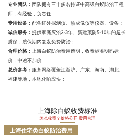
宁海白蚁防治
专业团队：
团队拥有三十多名持证中高级白蚁防治工程
师，有经验，负责任
温州白蚁防治
专用设备：
配备红外探测仪、热成像仪等仪器、设备；
瑞安白蚁防治
诚信服务：
提供家庭灭治2-3年、新建预防5-10年的超长
质保，质保期内复发免费防治；
乐清白蚁防治
合理价格：
上海白蚁防治费用透明，收费标准明码标
龙港白蚁防治
价；中途不加价；
永嘉白蚁防治
总价参考：
服务网络覆盖江浙沪、广东、海南、湖北、
福建等地，本地化响应快；
平阳白蚁防治
苍南白蚁防治
文成白蚁防治
上海除白蚁收费标准
怎么收费？价格公开 费用合理
泰顺白蚁防治
上海住宅类白蚁防治费用