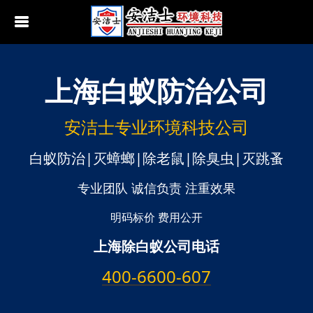
上海
白蚁防治公司
行业动态
南京白蚁防治
无锡白蚁防治
安洁士专业环境科技公司
江阴白蚁防治
白蚁防治|灭蟑螂|除老鼠|除臭虫|灭跳蚤
宜兴白蚁防治
专业团队 诚信负责 注重效果
苏州白蚁防治
明码标价 费用公开
上海除白蚁公司电话
常熟白蚁防治
400-6600-607
张家港白蚁防治
昆山白蚁防治