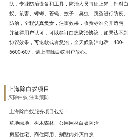
队，专业防治设备和工具，防治人员持证上岗，针对白
靖江白蚁防治
蚁、鼠害、蟑螂、苍蝇、蚊子、臭虫、跳蚤进行防疫、
防治，全程认真负责，注重效果，收费标准公开透明，
泰兴白蚁防治
并征得用户认可，可以签订白蚁防治协议，如果达不到
扬州白蚁防治
协议效果，可退款或者复治，全天候防治电话：400-
6600-607，请上海除白蚁用户放心。
宝应白蚁防治
仪征白蚁防治
高邮白蚁防治
上海除白蚁项目
镇江白蚁防治
灭除白蚁 注重预防
丹阳白蚁防治
上海除白蚁服务项目包括：
草地绿地、树木森林、公园园林白蚁防治
扬中白蚁防治
房屋住宅、商住两用、别墅内外灭白蚁
句容白蚁防治