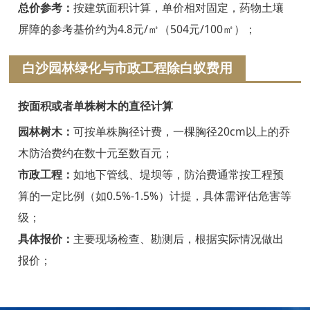
浦江白蚁防治
总价参考：
按建筑面积计算，单价相对固定，药物土壤
屏障的参考基价约为4.8元/㎡（504元/100㎡）；
磐安白蚁防治
白沙园林绿化与市政工程除白蚁费用
衢州白蚁防治
江山白蚁防治
按面积或者单株树木的直径计算
常山白蚁防治
园林树木：
可按单株胸径计费，一棵胸径20cm以上的乔
木防治费约在数十元至数百元；
开化白蚁防治
市政工程：
如地下管线、堤坝等，防治费通常按工程预
龙游白蚁防治
算的一定比例（如0.5%-1.5%）计提，具体需评估危害等
级；
舟山白蚁防治
具体报价：
主要现场检查、勘测后，根据实际情况做出
岱山白蚁防治
报价；
嵊泗白蚁防治