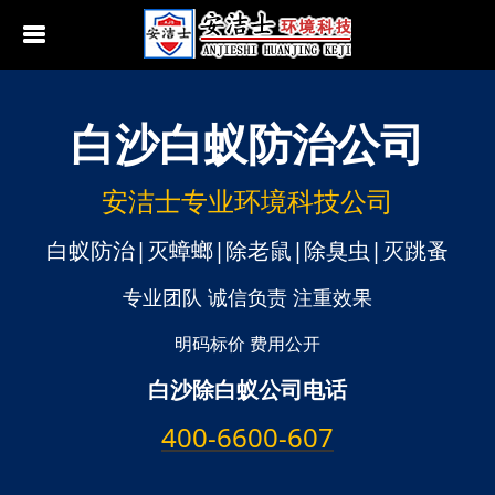
白沙
白蚁防治公司
行业动态
南京白蚁防治
无锡白蚁防治
安洁士专业环境科技公司
江阴白蚁防治
白蚁防治|灭蟑螂|除老鼠|除臭虫|灭跳蚤
宜兴白蚁防治
专业团队 诚信负责 注重效果
苏州白蚁防治
明码标价 费用公开
白沙除白蚁公司电话
常熟白蚁防治
400-6600-607
张家港白蚁防治
昆山白蚁防治