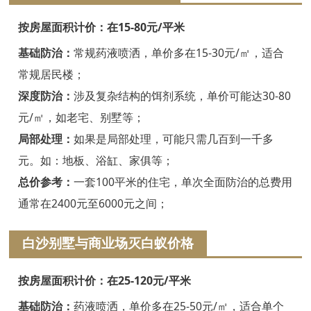
嘉兴白蚁防治
按房屋面积计价：在15-80元/平米
平湖白蚁防治
基础防治：
常规药液喷洒，单价多在15-30元/㎡，适合
桐乡白蚁防治
常规居民楼；
深度防治：
涉及复杂结构的饵剂系统，单价可能达30-80
海宁白蚁防治
元/㎡，如老宅、别墅等；
嘉善白蚁防治
局部处理：
如果是局部处理，可能只需几百到一千多
海盐白蚁防治
元。如：地板、浴缸、家俱等；
总价参考：
一套100平米的住宅，单次全面防治的总费用
湖州白蚁防治
通常在2400元至6000元之间；
德清白蚁防治
白沙别墅与商业场灭白蚁价格
长兴白蚁防治
按房屋面积计价：在25-120元/平米
安吉白蚁防治
基础防治：
药液喷洒，单价多在25-50元/㎡，适合单个