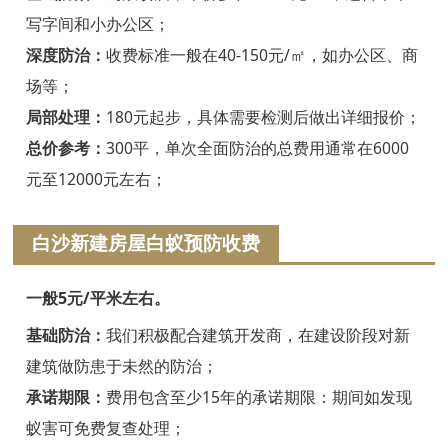
绍兴白蚁防治
写字间和小办公区；
诸暨白蚁防治
深度防治：
收费标准一般在40-150元/㎡，如办公区、商
场等；
嵊州白蚁防治
局部处理：
180元起步，具体需要检测后做出详细报价；
新昌白蚁防治
总价参考：
300平，单次全面防治的总费用通常在6000
元至12000元左右；
金华白蚁防治
义乌白蚁防治
白沙新建房屋白蚁预防收费
东阳白蚁防治
一般5元/平米左右。
兰溪白蚁防治
基础防治：
我们积极配合建筑开发商，在建设阶段对新
建筑做防患于未然的防治；
永康白蚁防治
承诺期限：
费用包含至少15年的承诺期限：期间如发现
武义白蚁防治
蚁害可免费复查处理；