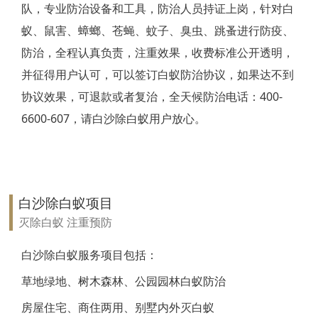
队，专业防治设备和工具，防治人员持证上岗，针对白
靖江白蚁防治
蚁、鼠害、蟑螂、苍蝇、蚊子、臭虫、跳蚤进行防疫、
防治，全程认真负责，注重效果，收费标准公开透明，
泰兴白蚁防治
并征得用户认可，可以签订白蚁防治协议，如果达不到
扬州白蚁防治
协议效果，可退款或者复治，全天候防治电话：400-
6600-607，请白沙除白蚁用户放心。
宝应白蚁防治
仪征白蚁防治
高邮白蚁防治
白沙除白蚁项目
镇江白蚁防治
灭除白蚁 注重预防
丹阳白蚁防治
白沙除白蚁服务项目包括：
草地绿地、树木森林、公园园林白蚁防治
扬中白蚁防治
房屋住宅、商住两用、别墅内外灭白蚁
句容白蚁防治