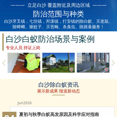
丽水白蚁防治
——— 立足白沙 覆盖附近及周边区域 ———
防治范围与种类
龙泉白蚁防治
白沙牙叉镇，七坊镇，邦溪镇，打安镇的除白蚁、灭老鼠、
青田白蚁防治
除蟑螂、驱蚊子、灭苍蝇、杀臭虫、除跳蚤服务！
白沙白蚁防治场景与案例
缙云白蚁防治
专业人员 持证上岗
遂昌白蚁防治
松阳白蚁防治
云和白蚁防治
白沙草地除
白沙建筑白
白沙地板除
白沙除白蚁资讯
庆元白蚁防治
白蚁
蚁防治
白蚁
展示新成果 报道新动态
景宁白蚁防治
Jun2026
台州白蚁防治
夏初与秋季白蚁高发原因及科学应对指南