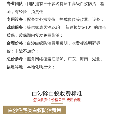
宁海白蚁防治
专业团队：
团队拥有三十多名持证中高级白蚁防治工程
师，有经验，负责任
温州白蚁防治
专用设备：
配备红外探测仪、热成像仪等仪器、设备；
瑞安白蚁防治
诚信服务：
提供家庭灭治2-3年、新建预防5-10年的超长
质保，质保期内复发免费防治；
乐清白蚁防治
合理价格：
白沙白蚁防治费用透明，收费标准明码标
龙港白蚁防治
价；中途不加价；
永嘉白蚁防治
总价参考：
服务网络覆盖江浙沪、广东、海南、湖北、
福建等地，本地化响应快；
平阳白蚁防治
苍南白蚁防治
文成白蚁防治
白沙除白蚁收费标准
怎么收费？价格公开 费用合理
泰顺白蚁防治
白沙住宅类白蚁防治费用