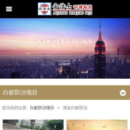
行业动态
南京白蚁防治
无锡白蚁防治
江阴白蚁防治
宜兴白蚁防治
苏州白蚁防治
白蚁防治项目
常熟白蚁防治
您当前的位置:
白蚁防治项目
>
海盐白蚁防治
张家港白蚁防治
昆山白蚁防治