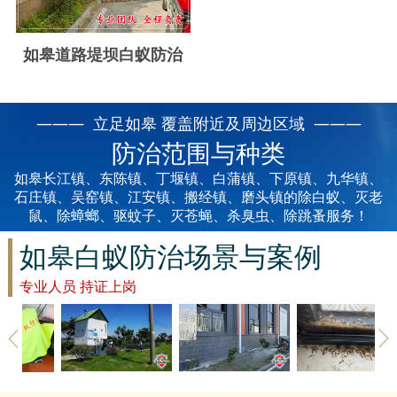
云浮白蚁防治
新兴白蚁防治
如皋道路堤坝白蚁防治
郁南白蚁防治
——— 立足如皋 覆盖附近及周边区域 ———
肇庆白蚁防治
防治范围与种类
如皋长江镇、东陈镇、丁堰镇、白蒲镇、下原镇、九华镇、
石庄镇、吴窑镇、江安镇、搬经镇、磨头镇的除白蚁、灭老
鼠、除蟑螂、驱蚊子、灭苍蝇、杀臭虫、除跳蚤服务！
如皋白蚁防治场景与案例
专业人员 持证上岗
如皋草地除
如皋建筑白
如皋家具防