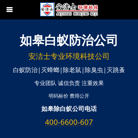
如皋
白蚁防治公司
行业动态
南京白蚁防治
无锡白蚁防治
安洁士专业环境科技公司
江阴白蚁防治
白蚁防治|灭蟑螂|除老鼠|除臭虫|灭跳蚤
宜兴白蚁防治
专业团队 诚信负责 注重效果
苏州白蚁防治
明码标价 费用公开
如皋除白蚁公司电话
常熟白蚁防治
400-6600-607
张家港白蚁防治
昆山白蚁防治