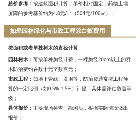
浦江白蚁防治
总价参考：
按建筑面积计算，单价相对固定，药物土壤
屏障的参考基价约为4.8元/㎡（504元/100㎡）；
磐安白蚁防治
如皋园林绿化与市政工程除白蚁费用
衢州白蚁防治
江山白蚁防治
按面积或者单株树木的直径计算
常山白蚁防治
园林树木：
可按单株胸径计费，一棵胸径20cm以上的乔
木防治费约在数十元至数百元；
开化白蚁防治
市政工程：
如地下管线、堤坝等，防治费通常按工程预
龙游白蚁防治
算的一定比例（如0.5%-1.5%）计提，具体需评估危害等
级；
舟山白蚁防治
具体报价：
主要现场检查、勘测后，根据实际情况做出
岱山白蚁防治
报价；
嵊泗白蚁防治