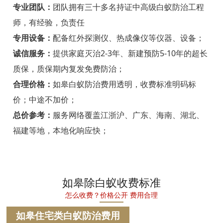
宁海白蚁防治
专业团队：
团队拥有三十多名持证中高级白蚁防治工程
师，有经验，负责任
温州白蚁防治
专用设备：
配备红外探测仪、热成像仪等仪器、设备；
瑞安白蚁防治
诚信服务：
提供家庭灭治2-3年、新建预防5-10年的超长
质保，质保期内复发免费防治；
乐清白蚁防治
合理价格：
如皋白蚁防治费用透明，收费标准明码标
龙港白蚁防治
价；中途不加价；
永嘉白蚁防治
总价参考：
服务网络覆盖江浙沪、广东、海南、湖北、
福建等地，本地化响应快；
平阳白蚁防治
苍南白蚁防治
文成白蚁防治
如皋除白蚁收费标准
怎么收费？价格公开 费用合理
泰顺白蚁防治
如皋住宅类白蚁防治费用