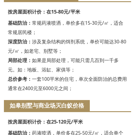
嘉兴白蚁防治
按房屋面积计价：在15-80元/平米
平湖白蚁防治
基础防治：
常规药液喷洒，单价多在15-30元/㎡，适合
桐乡白蚁防治
常规居民楼；
深度防治：
涉及复杂结构的饵剂系统，单价可能达30-80
海宁白蚁防治
元/㎡，如老宅、别墅等；
嘉善白蚁防治
局部处理：
如果是局部处理，可能只需几百到一千多
海盐白蚁防治
元。如：地板、浴缸、家俱等；
总价参考：
一套100平米的住宅，单次全面防治的总费用
湖州白蚁防治
通常在2400元至6000元之间；
德清白蚁防治
如皋别墅与商业场灭白蚁价格
长兴白蚁防治
按房屋面积计价：在25-120元/平米
安吉白蚁防治
基础防治：
药液喷洒，单价多在25-50元/㎡，适合单个