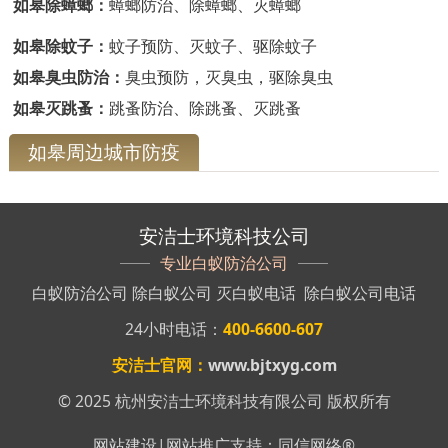
如皋除蟑螂：
蟑螂防治、除蟑螂、灭蟑螂
如皋除蚊子：
蚊子预防、灭蚊子、驱除蚊子
如皋臭虫防治：
臭虫预防，灭臭虫，驱除臭虫
如皋灭跳蚤：
跳蚤防治、除跳蚤、灭跳蚤
如皋周边城市防疫
安洁士环境科技公司
专业白蚁防治公司
白蚁防治公司
除白蚁公司
灭白蚁电话
除白蚁公司电话
24小时电话：
400-6600-607
安洁士官网：
www.bjtxyg.com
© 2025 杭州安洁士环境科技有限公司 版权所有
网站建设
|
网站推广
支持：
同信网络
®