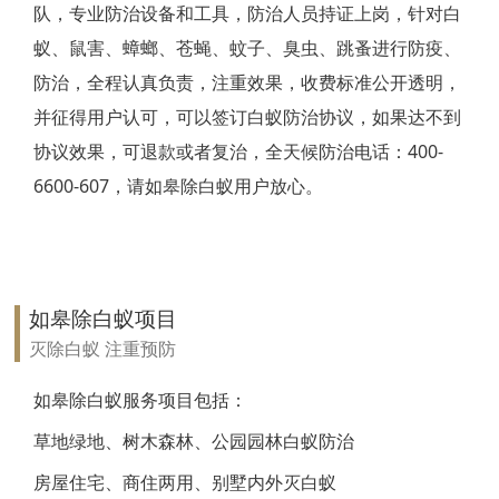
队，专业防治设备和工具，防治人员持证上岗，针对白
靖江白蚁防治
蚁、鼠害、蟑螂、苍蝇、蚊子、臭虫、跳蚤进行防疫、
防治，全程认真负责，注重效果，收费标准公开透明，
泰兴白蚁防治
并征得用户认可，可以签订白蚁防治协议，如果达不到
扬州白蚁防治
协议效果，可退款或者复治，全天候防治电话：400-
6600-607，请如皋除白蚁用户放心。
宝应白蚁防治
仪征白蚁防治
高邮白蚁防治
如皋除白蚁项目
镇江白蚁防治
灭除白蚁 注重预防
丹阳白蚁防治
如皋除白蚁服务项目包括：
草地绿地、树木森林、公园园林白蚁防治
扬中白蚁防治
房屋住宅、商住两用、别墅内外灭白蚁
句容白蚁防治