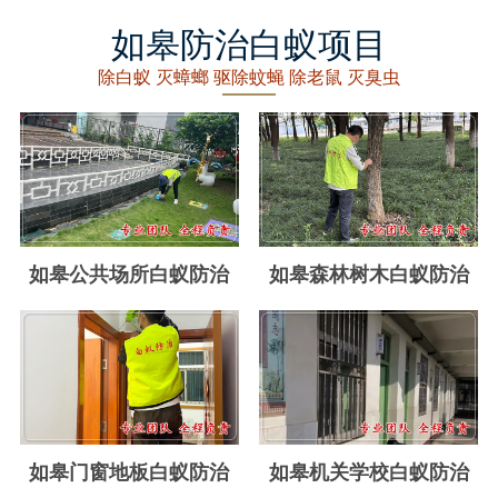
丽水白蚁防治
如皋防治白蚁项目
龙泉白蚁防治
除白蚁 灭蟑螂 驱除蚊蝇 除老鼠 灭臭虫
青田白蚁防治
缙云白蚁防治
遂昌白蚁防治
松阳白蚁防治
如皋公共场所白蚁防治
如皋森林树木白蚁防治
云和白蚁防治
庆元白蚁防治
景宁白蚁防治
台州白蚁防治
如皋门窗地板白蚁防治
如皋机关学校白蚁防治