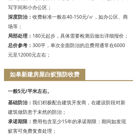
绍兴白蚁防治
写字间和小办公区；
诸暨白蚁防治
深度防治：
收费标准一般在40-150元/㎡，如办公区、商
场等；
嵊州白蚁防治
局部处理：
180元起步，具体需要检测后做出详细报价；
新昌白蚁防治
总价参考：
300平，单次全面防治的总费用通常在6000
元至12000元左右；
金华白蚁防治
义乌白蚁防治
如皋新建房屋白蚁预防收费
东阳白蚁防治
一般5元/平米左右。
兰溪白蚁防治
基础防治：
我们积极配合建筑开发商，在建设阶段对新
建筑做防患于未然的防治；
永康白蚁防治
承诺期限：
费用包含至少15年的承诺期限：期间如发现
武义白蚁防治
蚁害可免费复查处理；