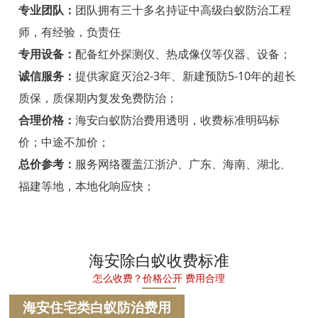
宁海白蚁防治
专业团队：
团队拥有三十多名持证中高级白蚁防治工程
师，有经验，负责任
温州白蚁防治
专用设备：
配备红外探测仪、热成像仪等仪器、设备；
瑞安白蚁防治
诚信服务：
提供家庭灭治2-3年、新建预防5-10年的超长
质保，质保期内复发免费防治；
乐清白蚁防治
合理价格：
海安白蚁防治费用透明，收费标准明码标
龙港白蚁防治
价；中途不加价；
永嘉白蚁防治
总价参考：
服务网络覆盖江浙沪、广东、海南、湖北、
福建等地，本地化响应快；
平阳白蚁防治
苍南白蚁防治
文成白蚁防治
海安除白蚁收费标准
怎么收费？价格公开 费用合理
泰顺白蚁防治
海安住宅类白蚁防治费用