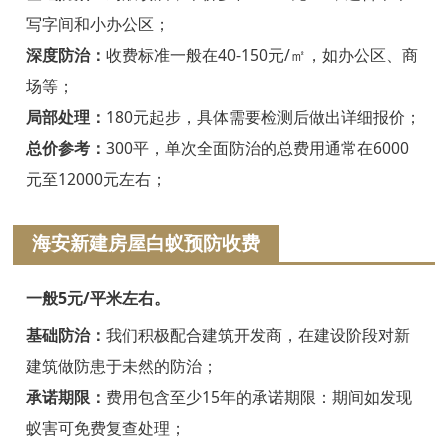
绍兴白蚁防治
写字间和小办公区；
诸暨白蚁防治
深度防治：
收费标准一般在40-150元/㎡，如办公区、商
场等；
嵊州白蚁防治
局部处理：
180元起步，具体需要检测后做出详细报价；
新昌白蚁防治
总价参考：
300平，单次全面防治的总费用通常在6000
元至12000元左右；
金华白蚁防治
义乌白蚁防治
海安新建房屋白蚁预防收费
东阳白蚁防治
一般5元/平米左右。
兰溪白蚁防治
基础防治：
我们积极配合建筑开发商，在建设阶段对新
建筑做防患于未然的防治；
永康白蚁防治
承诺期限：
费用包含至少15年的承诺期限：期间如发现
武义白蚁防治
蚁害可免费复查处理；