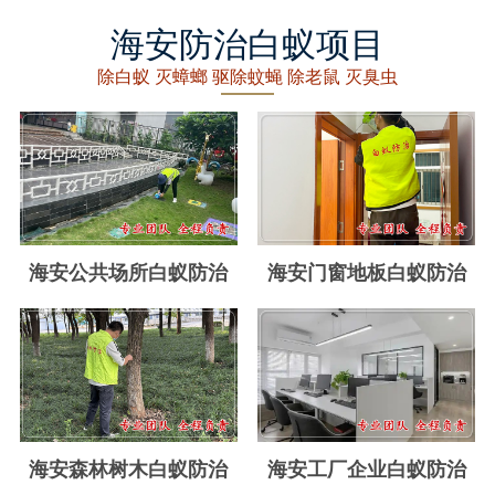
丽水白蚁防治
海安防治白蚁项目
龙泉白蚁防治
除白蚁 灭蟑螂 驱除蚊蝇 除老鼠 灭臭虫
青田白蚁防治
缙云白蚁防治
遂昌白蚁防治
松阳白蚁防治
海安公共场所白蚁防治
海安门窗地板白蚁防治
云和白蚁防治
庆元白蚁防治
景宁白蚁防治
台州白蚁防治
海安森林树木白蚁防治
海安工厂企业白蚁防治