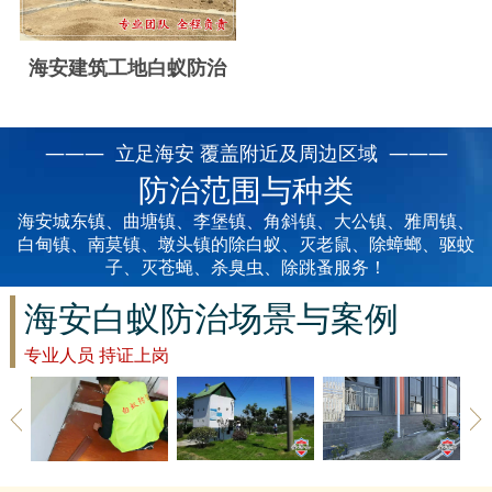
云浮白蚁防治
新兴白蚁防治
海安建筑工地白蚁防治
郁南白蚁防治
——— 立足海安 覆盖附近及周边区域 ———
肇庆白蚁防治
防治范围与种类
海安城东镇、曲塘镇、李堡镇、角斜镇、大公镇、雅周镇、
白甸镇、南莫镇、墩头镇的除白蚁、灭老鼠、除蟑螂、驱蚊
子、灭苍蝇、杀臭虫、除跳蚤服务！
海安白蚁防治场景与案例
专业人员 持证上岗
海安草地除
海安建筑白
海安家具防