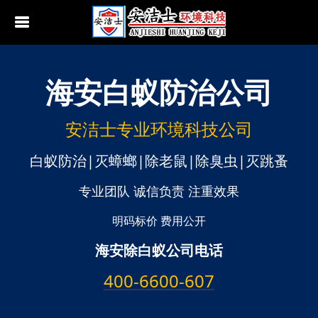
海安
白蚁防治公司
行业动态
南京白蚁防治
无锡白蚁防治
安洁士专业环境科技公司
江阴白蚁防治
白蚁防治|灭蟑螂|除老鼠|除臭虫|灭跳蚤
宜兴白蚁防治
专业团队 诚信负责 注重效果
苏州白蚁防治
明码标价 费用公开
海安除白蚁公司电话
常熟白蚁防治
400-6600-607
张家港白蚁防治
昆山白蚁防治