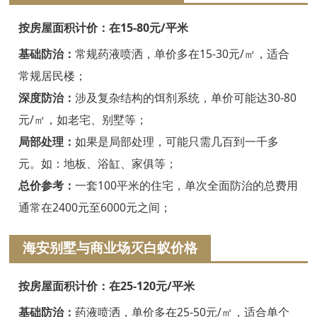
嘉兴白蚁防治
按房屋面积计价：在15-80元/平米
平湖白蚁防治
基础防治：
常规药液喷洒，单价多在15-30元/㎡，适合
桐乡白蚁防治
常规居民楼；
深度防治：
涉及复杂结构的饵剂系统，单价可能达30-80
海宁白蚁防治
元/㎡，如老宅、别墅等；
嘉善白蚁防治
局部处理：
如果是局部处理，可能只需几百到一千多
海盐白蚁防治
元。如：地板、浴缸、家俱等；
总价参考：
一套100平米的住宅，单次全面防治的总费用
湖州白蚁防治
通常在2400元至6000元之间；
德清白蚁防治
海安别墅与商业场灭白蚁价格
长兴白蚁防治
按房屋面积计价：在25-120元/平米
安吉白蚁防治
基础防治：
药液喷洒，单价多在25-50元/㎡，适合单个