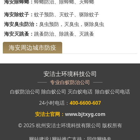
海安除蟑螂：
蟑螂防治、除蟑螂、灭蟑螂
海安除蚊子：
蚊子预防、灭蚊子、驱除蚊子
海安臭虫防治：
臭虫预防，灭臭虫，驱除臭虫
海安灭跳蚤：
跳蚤防治、除跳蚤、灭跳蚤
海安周边城市防疫
安洁士环境科技公司
专业白蚁防治公司
白蚁防治公司
除白蚁公司
灭白蚁电话
除白蚁公司电话
24小时电话：
400-6600-607
安洁士官网：
www.bjtxyg.com
© 2025 杭州安洁士环境科技有限公司 版权所有
网站建设
|
网站推广
支持：
同信网络
®