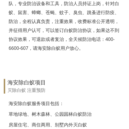
队，专业防治设备和工具，防治人员持证上岗，针对白
靖江白蚁防治
蚁、鼠害、蟑螂、苍蝇、蚊子、臭虫、跳蚤进行防疫、
防治，全程认真负责，注重效果，收费标准公开透明，
泰兴白蚁防治
并征得用户认可，可以签订白蚁防治协议，如果达不到
扬州白蚁防治
协议效果，可退款或者复治，全天候防治电话：400-
6600-607，请海安除白蚁用户放心。
宝应白蚁防治
仪征白蚁防治
高邮白蚁防治
海安除白蚁项目
镇江白蚁防治
灭除白蚁 注重预防
丹阳白蚁防治
海安除白蚁服务项目包括：
草地绿地、树木森林、公园园林白蚁防治
扬中白蚁防治
房屋住宅、商住两用、别墅内外灭白蚁
句容白蚁防治