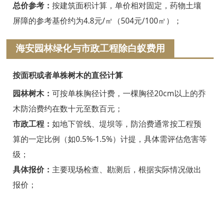
浦江白蚁防治
总价参考：
按建筑面积计算，单价相对固定，药物土壤
屏障的参考基价约为4.8元/㎡（504元/100㎡）；
磐安白蚁防治
海安园林绿化与市政工程除白蚁费用
衢州白蚁防治
江山白蚁防治
按面积或者单株树木的直径计算
常山白蚁防治
园林树木：
可按单株胸径计费，一棵胸径20cm以上的乔
木防治费约在数十元至数百元；
开化白蚁防治
市政工程：
如地下管线、堤坝等，防治费通常按工程预
龙游白蚁防治
算的一定比例（如0.5%-1.5%）计提，具体需评估危害等
级；
舟山白蚁防治
具体报价：
主要现场检查、勘测后，根据实际情况做出
岱山白蚁防治
报价；
嵊泗白蚁防治