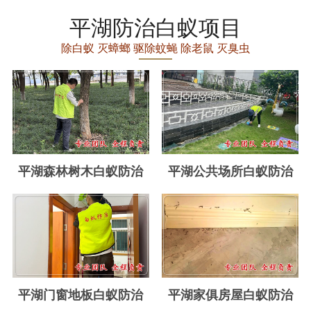
丽水白蚁防治
平湖防治白蚁项目
龙泉白蚁防治
除白蚁 灭蟑螂 驱除蚊蝇 除老鼠 灭臭虫
青田白蚁防治
缙云白蚁防治
遂昌白蚁防治
松阳白蚁防治
平湖森林树木白蚁防治
平湖公共场所白蚁防治
云和白蚁防治
庆元白蚁防治
景宁白蚁防治
台州白蚁防治
平湖门窗地板白蚁防治
平湖家俱房屋白蚁防治