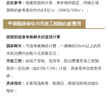
浦江白蚁防治
总价参考：
按建筑面积计算，单价相对固定，药物土壤
屏障的参考基价约为4.8元/㎡（504元/100㎡）；
磐安白蚁防治
平湖园林绿化与市政工程除白蚁费用
衢州白蚁防治
江山白蚁防治
按面积或者单株树木的直径计算
常山白蚁防治
园林树木：
可按单株胸径计费，一棵胸径20cm以上的乔
木防治费约在数十元至数百元；
开化白蚁防治
市政工程：
如地下管线、堤坝等，防治费通常按工程预
龙游白蚁防治
算的一定比例（如0.5%-1.5%）计提，具体需评估危害等
级；
舟山白蚁防治
具体报价：
主要现场检查、勘测后，根据实际情况做出
岱山白蚁防治
报价；
嵊泗白蚁防治