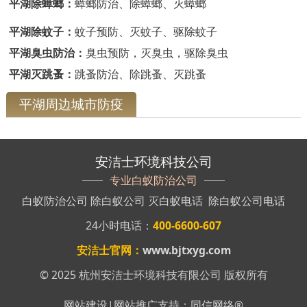
平湖除蟑螂：
蟑螂防治、除蟑螂、灭蟑螂
平湖除蚊子：
蚊子预防、灭蚊子、驱除蚊子
平湖臭虫防治：
臭虫预防，灭臭虫，驱除臭虫
平湖灭跳蚤：
跳蚤防治、除跳蚤、灭跳蚤
平湖周边城市防疫
安洁士环境科技公司
专业白蚁防治公司
白蚁防治公司
除白蚁公司
灭白蚁电话
除白蚁公司电话
24小时电话：
400-6600-607
安洁士官网：
www.bjtxyg.com
© 2025 杭州安洁士环境科技有限公司 版权所有
网站建设
|
网站推广
支持：
同信网络
®