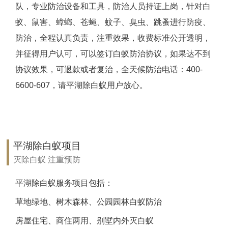
队，专业防治设备和工具，防治人员持证上岗，针对白
靖江白蚁防治
蚁、鼠害、蟑螂、苍蝇、蚊子、臭虫、跳蚤进行防疫、
防治，全程认真负责，注重效果，收费标准公开透明，
泰兴白蚁防治
并征得用户认可，可以签订白蚁防治协议，如果达不到
扬州白蚁防治
协议效果，可退款或者复治，全天候防治电话：400-
6600-607，请平湖除白蚁用户放心。
宝应白蚁防治
仪征白蚁防治
高邮白蚁防治
平湖除白蚁项目
镇江白蚁防治
灭除白蚁 注重预防
丹阳白蚁防治
平湖除白蚁服务项目包括：
草地绿地、树木森林、公园园林白蚁防治
扬中白蚁防治
房屋住宅、商住两用、别墅内外灭白蚁
句容白蚁防治