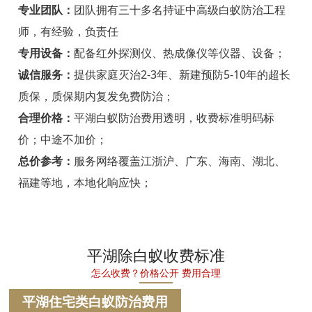
宁海白蚁防治
专业团队：
团队拥有三十多名持证中高级白蚁防治工程
师，有经验，负责任
温州白蚁防治
专用设备：
配备红外探测仪、热成像仪等仪器、设备；
瑞安白蚁防治
诚信服务：
提供家庭灭治2-3年、新建预防5-10年的超长
质保，质保期内复发免费防治；
乐清白蚁防治
合理价格：
平湖白蚁防治费用透明，收费标准明码标
龙港白蚁防治
价；中途不加价；
永嘉白蚁防治
总价参考：
服务网络覆盖江浙沪、广东、海南、湖北、
福建等地，本地化响应快；
平阳白蚁防治
苍南白蚁防治
文成白蚁防治
平湖除白蚁收费标准
怎么收费？价格公开 费用合理
泰顺白蚁防治
平湖住宅类白蚁防治费用