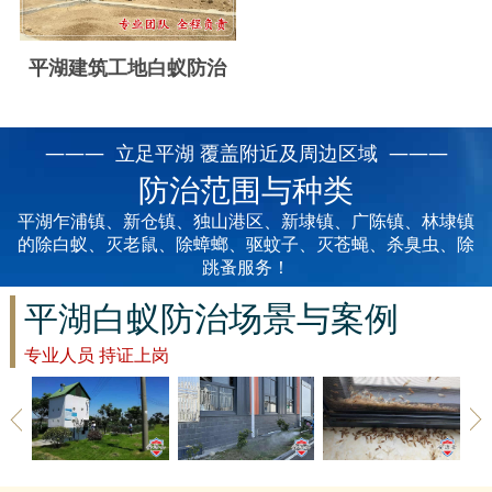
云浮白蚁防治
新兴白蚁防治
平湖建筑工地白蚁防治
郁南白蚁防治
——— 立足平湖 覆盖附近及周边区域 ———
肇庆白蚁防治
防治范围与种类
平湖乍浦镇、新仓镇、独山港区、新埭镇、广陈镇、林埭镇
的除白蚁、灭老鼠、除蟑螂、驱蚊子、灭苍蝇、杀臭虫、除
跳蚤服务！
平湖白蚁防治场景与案例
专业人员 持证上岗
平湖草地除
平湖建筑白
平湖家具防