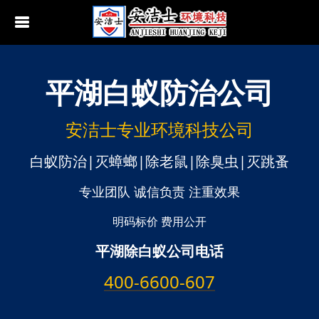
平湖
白蚁防治公司
行业动态
南京白蚁防治
无锡白蚁防治
安洁士专业环境科技公司
江阴白蚁防治
白蚁防治|灭蟑螂|除老鼠|除臭虫|灭跳蚤
宜兴白蚁防治
专业团队 诚信负责 注重效果
苏州白蚁防治
明码标价 费用公开
平湖除白蚁公司电话
常熟白蚁防治
400-6600-607
张家港白蚁防治
昆山白蚁防治