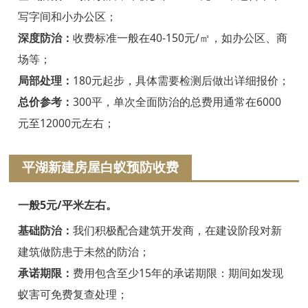
绍兴白蚁防治
写字间和小办公区；
诸暨白蚁防治
深度防治：
收费标准一般在40-150元/㎡，如办公区、商
场等；
嵊州白蚁防治
局部处理：
180元起步，具体需要检测后做出详细报价；
新昌白蚁防治
总价参考：
300平，单次全面防治的总费用通常在6000
元至12000元左右；
金华白蚁防治
义乌白蚁防治
平湖新建房屋白蚁预防收费
东阳白蚁防治
一般5元/平米左右。
兰溪白蚁防治
基础防治：
我们积极配合建筑开发商，在建设阶段对新
建筑做防患于未然的防治；
永康白蚁防治
承诺期限：
费用包含至少15年的承诺期限：期间如发现
武义白蚁防治
蚁害可免费复查处理；