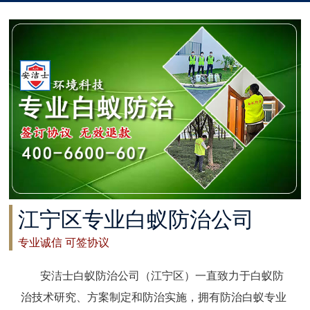
太仓白蚁防治
常州白蚁防治
溧阳白蚁防治
南通白蚁防治
如东白蚁防治
启东白蚁防治
江宁区专业白蚁防治公司
如皋白蚁防治
专业诚信 可签协议
海安白蚁防治
安洁士白蚁防治公司（江宁区）一直致力于白蚁防
泰州白蚁防治
治技术研究、方案制定和防治实施，拥有防治白蚁专业
兴化白蚁防治