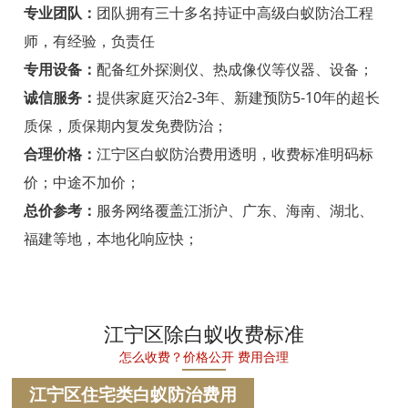
宁海白蚁防治
专业团队：
团队拥有三十多名持证中高级白蚁防治工程
师，有经验，负责任
温州白蚁防治
专用设备：
配备红外探测仪、热成像仪等仪器、设备；
瑞安白蚁防治
诚信服务：
提供家庭灭治2-3年、新建预防5-10年的超长
质保，质保期内复发免费防治；
乐清白蚁防治
合理价格：
江宁区白蚁防治费用透明，收费标准明码标
龙港白蚁防治
价；中途不加价；
永嘉白蚁防治
总价参考：
服务网络覆盖江浙沪、广东、海南、湖北、
福建等地，本地化响应快；
平阳白蚁防治
苍南白蚁防治
文成白蚁防治
江宁区除白蚁收费标准
怎么收费？价格公开 费用合理
泰顺白蚁防治
江宁区住宅类白蚁防治费用