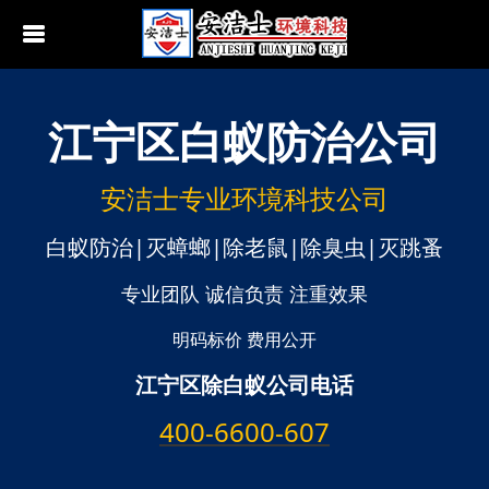
江宁区
白蚁防治公司
行业动态
南京白蚁防治
无锡白蚁防治
安洁士专业环境科技公司
江阴白蚁防治
白蚁防治|灭蟑螂|除老鼠|除臭虫|灭跳蚤
宜兴白蚁防治
专业团队 诚信负责 注重效果
苏州白蚁防治
明码标价 费用公开
江宁区除白蚁公司电话
常熟白蚁防治
400-6600-607
张家港白蚁防治
昆山白蚁防治