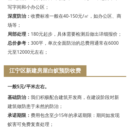
绍兴白蚁防治
写字间和小办公区；
诸暨白蚁防治
深度防治：
收费标准一般在40-150元/㎡，如办公区、商
场等；
嵊州白蚁防治
局部处理：
180元起步，具体需要检测后做出详细报价；
新昌白蚁防治
总价参考：
300平，单次全面防治的总费用通常在6000
元至12000元左右；
金华白蚁防治
义乌白蚁防治
江宁区新建房屋白蚁预防收费
东阳白蚁防治
一般5元/平米左右。
兰溪白蚁防治
基础防治：
我们积极配合建筑开发商，在建设阶段对新
建筑做防患于未然的防治；
永康白蚁防治
承诺期限：
费用包含至少15年的承诺期限：期间如发现
武义白蚁防治
蚁害可免费复查处理；