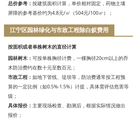
浦江白蚁防治
总价参考：
按建筑面积计算，单价相对固定，药物土壤
屏障的参考基价约为4.8元/㎡（504元/100㎡）；
磐安白蚁防治
江宁区园林绿化与市政工程除白蚁费用
衢州白蚁防治
江山白蚁防治
按面积或者单株树木的直径计算
常山白蚁防治
园林树木：
可按单株胸径计费，一棵胸径20cm以上的乔
木防治费约在数十元至数百元；
开化白蚁防治
市政工程：
如地下管线、堤坝等，防治费通常按工程预
龙游白蚁防治
算的一定比例（如0.5%-1.5%）计提，具体需评估危害等
级；
舟山白蚁防治
具体报价：
主要现场检查、勘测后，根据实际情况做出
岱山白蚁防治
报价；
嵊泗白蚁防治