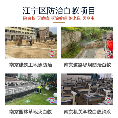
丽水白蚁防治
江宁区防治白蚁项目
龙泉白蚁防治
除白蚁 灭蟑螂 驱除蚊蝇 除老鼠 灭臭虫
青田白蚁防治
缙云白蚁防治
遂昌白蚁防治
松阳白蚁防治
南京建筑工地除防治
南京道路堤坝防治白蚁
云和白蚁防治
庆元白蚁防治
景宁白蚁防治
台州白蚁防治
南京园林草地灭白蚁
南京机关学校白蚁消杀