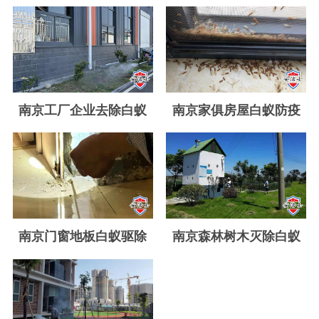
玉环白蚁防治
温岭白蚁防治
临海白蚁防治
三门白蚁防治
南京工厂企业去除白蚁
南京家俱房屋白蚁防疫
天台白蚁防治
仙居白蚁防治
广州白蚁防治
东莞白蚁防治
南京门窗地板白蚁驱除
南京森林树木灭除白蚁
佛山白蚁防治
深圳白蚁防治