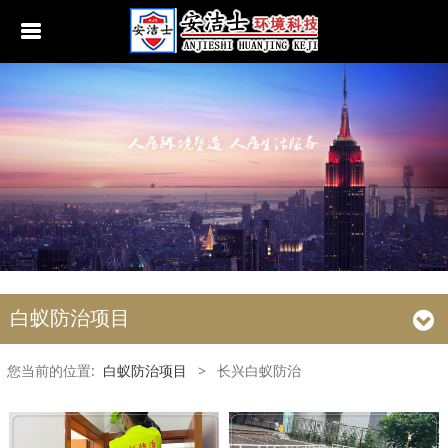
行业动态
南京白蚁防治
无锡白蚁防治
江阴白蚁防治
宜兴白蚁防治
苏州白蚁防治
白蚁防治项目
常熟白蚁防治
您当前的位置:
白蚁防治项目
>
长兴白蚁防治
张家港白蚁防治
昆山白蚁防治