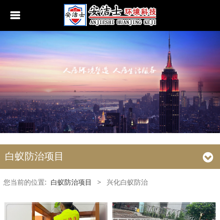
行业动态
南京白蚁防治
无锡白蚁防治
江阴白蚁防治
宜兴白蚁防治
苏州白蚁防治
白蚁防治项目
常熟白蚁防治
您当前的位置:
白蚁防治项目
>
兴化白蚁防治
张家港白蚁防治
昆山白蚁防治