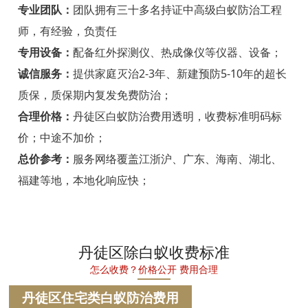
宁海白蚁防治
专业团队：
团队拥有三十多名持证中高级白蚁防治工程
师，有经验，负责任
温州白蚁防治
专用设备：
配备红外探测仪、热成像仪等仪器、设备；
瑞安白蚁防治
诚信服务：
提供家庭灭治2-3年、新建预防5-10年的超长
质保，质保期内复发免费防治；
乐清白蚁防治
合理价格：
丹徒区白蚁防治费用透明，收费标准明码标
龙港白蚁防治
价；中途不加价；
永嘉白蚁防治
总价参考：
服务网络覆盖江浙沪、广东、海南、湖北、
福建等地，本地化响应快；
平阳白蚁防治
苍南白蚁防治
文成白蚁防治
丹徒区除白蚁收费标准
怎么收费？价格公开 费用合理
泰顺白蚁防治
丹徒区住宅类白蚁防治费用