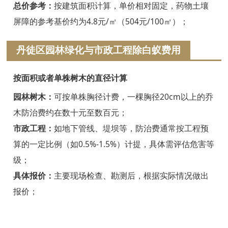
浦江白蚁防治
总价参考：
按建筑面积计算，单价相对固定，药物土壤
屏障的参考基价约为4.8元/㎡（504元/100㎡）；
磐安白蚁防治
丹徒区园林绿化与市政工程除白蚁费用
衢州白蚁防治
江山白蚁防治
按面积或者单株树木的直径计算
常山白蚁防治
园林树木：
可按单株胸径计费，一棵胸径20cm以上的乔
木防治费约在数十元至数百元；
开化白蚁防治
市政工程：
如地下管线、堤坝等，防治费通常按工程预
龙游白蚁防治
算的一定比例（如0.5%-1.5%）计提，具体需评估危害等
级；
舟山白蚁防治
具体报价：
主要现场检查、勘测后，根据实际情况做出
岱山白蚁防治
报价；
嵊泗白蚁防治