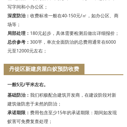
绍兴白蚁防治
写字间和小办公区；
诸暨白蚁防治
深度防治：
收费标准一般在40-150元/㎡，如办公区、商
场等；
嵊州白蚁防治
局部处理：
180元起步，具体需要检测后做出详细报价；
新昌白蚁防治
总价参考：
300平，单次全面防治的总费用通常在6000
元至12000元左右；
金华白蚁防治
义乌白蚁防治
丹徒区新建房屋白蚁预防收费
东阳白蚁防治
一般5元/平米左右。
兰溪白蚁防治
基础防治：
我们积极配合建筑开发商，在建设阶段对新
建筑做防患于未然的防治；
永康白蚁防治
承诺期限：
费用包含至少15年的承诺期限：期间如发现
武义白蚁防治
蚁害可免费复查处理；