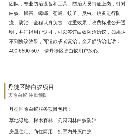
团队，专业防治设备和工具，防治人员持证上岗，针对
靖江白蚁防治
白蚁、鼠害、蟑螂、苍蝇、蚊子、臭虫、跳蚤进行防
疫、防治，全程认真负责，注重效果，收费标准公开透
泰兴白蚁防治
明，并征得用户认可，可以签订白蚁防治协议，如果达
扬州白蚁防治
不到协议效果，可退款或者复治，全天候防治电话：
400-6600-607，请丹徒区除白蚁用户放心。
宝应白蚁防治
仪征白蚁防治
高邮白蚁防治
丹徒区除白蚁项目
镇江白蚁防治
灭除白蚁 注重预防
丹阳白蚁防治
丹徒区除白蚁服务项目包括：
草地绿地、树木森林、公园园林白蚁防治
扬中白蚁防治
房屋住宅、商住两用、别墅内外灭白蚁
句容白蚁防治