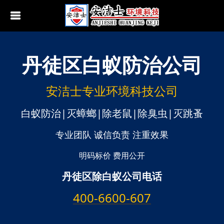
丹徒区
白蚁防治公司
行业动态
南京白蚁防治
无锡白蚁防治
安洁士专业环境科技公司
江阴白蚁防治
白蚁防治|灭蟑螂|除老鼠|除臭虫|灭跳蚤
宜兴白蚁防治
专业团队 诚信负责 注重效果
苏州白蚁防治
明码标价 费用公开
丹徒区除白蚁公司电话
常熟白蚁防治
400-6600-607
张家港白蚁防治
昆山白蚁防治