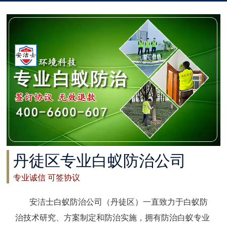
太仓白蚁防治
常州白蚁防治
溧阳白蚁防治
南通白蚁防治
如东白蚁防治
启东白蚁防治
丹徒区专业白蚁防治公司
如皋白蚁防治
专业诚信 可签协议
海安白蚁防治
安洁士白蚁防治公司（丹徒区）一直致力于白蚁防
泰州白蚁防治
治技术研究、方案制定和防治实施，拥有防治白蚁专业
兴化白蚁防治