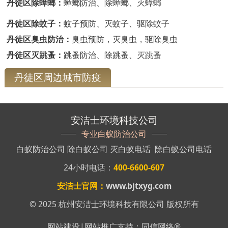
丹徒区除蟑螂：
蟑螂防治、除蟑螂、灭蟑螂
丹徒区除蚊子：
蚊子预防、灭蚊子、驱除蚊子
丹徒区臭虫防治：
臭虫预防，灭臭虫，驱除臭虫
丹徒区灭跳蚤：
跳蚤防治、除跳蚤、灭跳蚤
丹徒区周边城市防疫
安洁士环境科技公司
专业白蚁防治公司
白蚁防治公司
除白蚁公司
灭白蚁电话
除白蚁公司电话
24小时电话：
400-6600-607
安洁士官网：
www.bjtxyg.com
© 2025 杭州安洁士环境科技有限公司 版权所有
网站建设
|
网站推广
支持：
同信网络
®