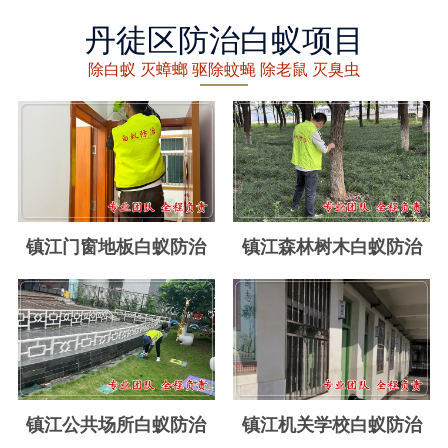
丽水白蚁防治
丹徒区防治白蚁项目
龙泉白蚁防治
除白蚁 灭蟑螂 驱除蚊蝇 除老鼠 灭臭虫
青田白蚁防治
缙云白蚁防治
遂昌白蚁防治
松阳白蚁防治
镇江门窗地板白蚁防治
镇江森林树木白蚁防治
云和白蚁防治
庆元白蚁防治
景宁白蚁防治
台州白蚁防治
镇江公共场所白蚁防治
镇江机关学校白蚁防治