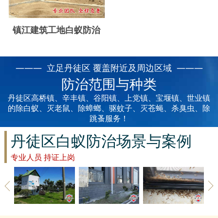
云浮白蚁防治
新兴白蚁防治
镇江建筑工地白蚁防治
郁南白蚁防治
——— 立足丹徒区 覆盖附近及周边区域 ———
肇庆白蚁防治
防治范围与种类
丹徒区高桥镇、辛丰镇、谷阳镇、上党镇、宝堰镇、世业镇
的除白蚁、灭老鼠、除蟑螂、驱蚊子、灭苍蝇、杀臭虫、除
跳蚤服务！
丹徒区白蚁防治场景与案例
专业人员 持证上岗
丹徒区草地
丹徒区建筑
丹徒区家具