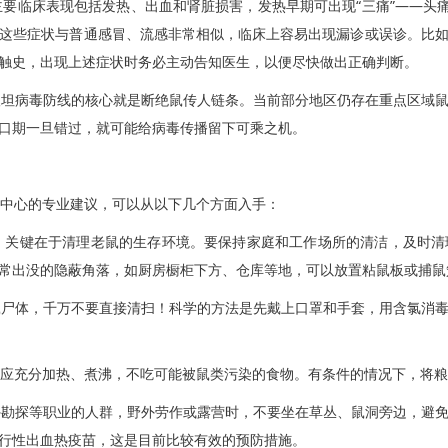
临床表现包括发热、出血和肾脏损害，发热早期可出现“三痛”——头痛
这些症状与普通感冒、流感非常相似，临床上容易出现漏诊或误诊。比
触史，出现上述症状时务必主动告知医生，以便尽快做出正确判断。
坦病毒防线的核心就是断绝鼠传人链条。当前部分地区仍存在重点区域鼠
口期一旦错过，就可能给病毒传播留下可乘之机。
中心的专业建议，可以从以下几个方面入手：
关键在于清理老鼠的生存环境。要保持家庭和工作场所的清洁，及时清
常出没的隐蔽角落，如厨房橱柜下方、仓库等地，可以放置粘鼠板或捕鼠
尸体，千万不要直接清扫！科学的方法是先戴上口罩和手套，用含氯消毒
应充分加热、煮沸，不吃可能被鼠类污染的食物。有条件的情况下，将粮
勘探等职业的人群，野外劳作或露营时，不要坐在草丛、鼠洞旁边，避免
行性出血热疫苗，这是目前比较有效的预防措施。