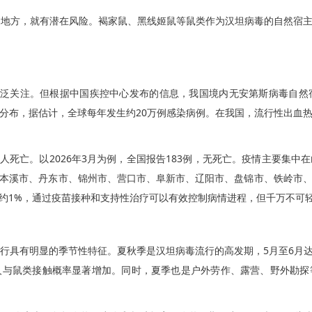
地方，就有潜在风险。褐家鼠、黑线姬鼠等鼠类作为汉坦病毒的自然宿主
广泛关注。但根据中国疾控中心发布的信息，我国境内无安第斯病毒自
分布，据估计，全球每年发生约20万例感染病例。在我国，流行性出血
12人死亡。以2026年3月为例，全国报告183例，无死亡。疫情主要集
本溪市、丹东市、锦州市、营口市、阜新市、辽阳市、盘锦市、铁岭市
至约1%，通过疫苗接种和支持性治疗可以有效控制病情进程，但千万不可
具有明显的季节性特征。夏秋季是汉坦病毒流行的高发期，5月至6月
人与鼠类接触概率显著增加。同时，夏季也是户外劳作、露营、野外勘探