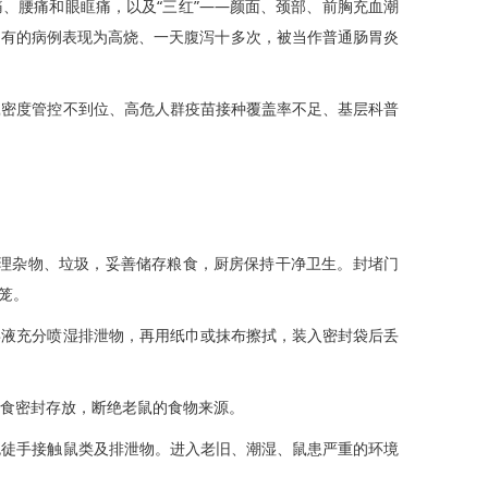
、腰痛和眼眶痛，以及“三红”——颜面、颈部、前胸充血潮
如有的病例表现为高烧、一天腹泻十多次，被当作普通肠胃炎
密度管控不到位、高危人群疫苗接种覆盖率不足、基层科普
理杂物、垃圾，妥善储存粮食，厨房保持干净卫生。封堵门
笼。
液充分喷湿排泄物，再用纸巾或抹布擦拭，装入密封袋后丢
食密封存放，断绝老鼠的食物来源。
徒手接触鼠类及排泄物。进入老旧、潮湿、鼠患严重的环境