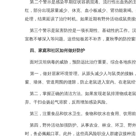
第二个警示是感染早期症状容易混淆。流行性出血热的主要
红，部分出现尿量减少、休克、血小板减少、肾功能衰竭。
处理，结果延误了治疗时机。如果近期有野外活动或鼠类接
第三个警示是鼠害防控是一项长期性、基础性的工作。汉
宣教不够深入等问题。这些短板若不补齐，夏秋季的防控窗
四、家庭和社区如何做好防护
面对汉坦病毒的威胁，预防远比治疗重要。综合各地疾控
第一，做好居家环境管理。从源头减少人与鼠类的接触，
窗、墙体、管道周围的缝隙，防止老鼠进入室内。在老鼠经
第二，掌握正确的清洁方法。如果发现老鼠排泄物或老鼠
弃。干扫会扬起气溶胶，反而增加感染风险。
第三，注重食品和饮水卫生。食物和饮水在食用、饮用前
第四，野外活动加强防护。从事农业、林业、环卫、野外
时，务必佩戴口罩。此外，这些高风险职业人群建议接种流