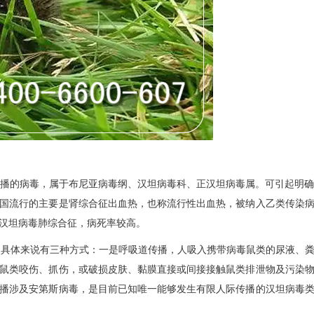
的病毒，属于布尼亚病毒纲、汉坦病毒科、正汉坦病毒属。可引起明确
国流行的主要是肾综合征出血热，也称流行性出血热，被纳入乙类传染
汉坦病毒肺综合征，病死率较高。
具体来说有三种方式：一是呼吸道传播，人吸入携带病毒鼠类的尿液、粪
鼠类咬伤、抓伤，或破损皮肤、黏膜直接或间接接触鼠类排泄物及污染
播涉及安第斯病毒，是目前已知唯一能够发生有限人际传播的汉坦病毒