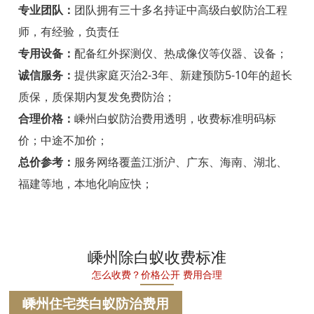
宁海白蚁防治
专业团队：
团队拥有三十多名持证中高级白蚁防治工程
师，有经验，负责任
温州白蚁防治
专用设备：
配备红外探测仪、热成像仪等仪器、设备；
瑞安白蚁防治
诚信服务：
提供家庭灭治2-3年、新建预防5-10年的超长
质保，质保期内复发免费防治；
乐清白蚁防治
合理价格：
嵊州白蚁防治费用透明，收费标准明码标
龙港白蚁防治
价；中途不加价；
永嘉白蚁防治
总价参考：
服务网络覆盖江浙沪、广东、海南、湖北、
福建等地，本地化响应快；
平阳白蚁防治
苍南白蚁防治
文成白蚁防治
嵊州除白蚁收费标准
怎么收费？价格公开 费用合理
泰顺白蚁防治
嵊州住宅类白蚁防治费用