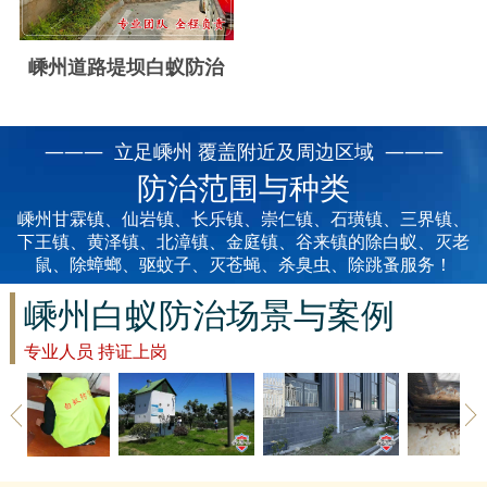
云浮白蚁防治
新兴白蚁防治
嵊州道路堤坝白蚁防治
郁南白蚁防治
——— 立足嵊州 覆盖附近及周边区域 ———
肇庆白蚁防治
防治范围与种类
嵊州甘霖镇、仙岩镇、长乐镇、崇仁镇、石璜镇、三界镇、
下王镇、黄泽镇、北漳镇、金庭镇、谷来镇的除白蚁、灭老
鼠、除蟑螂、驱蚊子、灭苍蝇、杀臭虫、除跳蚤服务！
嵊州白蚁防治场景与案例
专业人员 持证上岗
嵊州草地除
嵊州建筑白
嵊州家具防