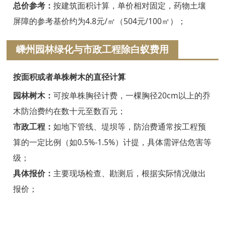
浦江白蚁防治
总价参考：
按建筑面积计算，单价相对固定，药物土壤
屏障的参考基价约为4.8元/㎡（504元/100㎡）；
磐安白蚁防治
嵊州园林绿化与市政工程除白蚁费用
衢州白蚁防治
江山白蚁防治
按面积或者单株树木的直径计算
常山白蚁防治
园林树木：
可按单株胸径计费，一棵胸径20cm以上的乔
木防治费约在数十元至数百元；
开化白蚁防治
市政工程：
如地下管线、堤坝等，防治费通常按工程预
龙游白蚁防治
算的一定比例（如0.5%-1.5%）计提，具体需评估危害等
级；
舟山白蚁防治
具体报价：
主要现场检查、勘测后，根据实际情况做出
岱山白蚁防治
报价；
嵊泗白蚁防治