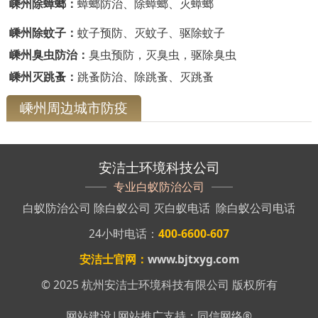
嵊州除蟑螂：
蟑螂防治、除蟑螂、灭蟑螂
嵊州除蚊子：
蚊子预防、灭蚊子、驱除蚊子
嵊州臭虫防治：
臭虫预防，灭臭虫，驱除臭虫
嵊州灭跳蚤：
跳蚤防治、除跳蚤、灭跳蚤
嵊州周边城市防疫
安洁士环境科技公司
专业白蚁防治公司
白蚁防治公司
除白蚁公司
灭白蚁电话
除白蚁公司电话
24小时电话：
400-6600-607
安洁士官网：
www.bjtxyg.com
© 2025 杭州安洁士环境科技有限公司 版权所有
网站建设
|
网站推广
支持：
同信网络
®