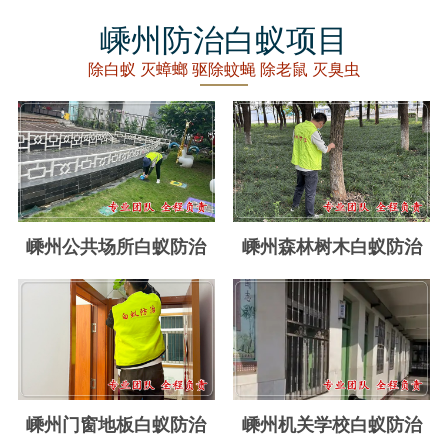
丽水白蚁防治
嵊州防治白蚁项目
龙泉白蚁防治
除白蚁 灭蟑螂 驱除蚊蝇 除老鼠 灭臭虫
青田白蚁防治
缙云白蚁防治
遂昌白蚁防治
松阳白蚁防治
嵊州公共场所白蚁防治
嵊州森林树木白蚁防治
云和白蚁防治
庆元白蚁防治
景宁白蚁防治
台州白蚁防治
嵊州门窗地板白蚁防治
嵊州机关学校白蚁防治