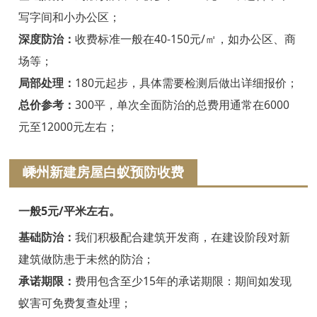
绍兴白蚁防治
写字间和小办公区；
诸暨白蚁防治
深度防治：
收费标准一般在40-150元/㎡，如办公区、商
场等；
嵊州白蚁防治
局部处理：
180元起步，具体需要检测后做出详细报价；
新昌白蚁防治
总价参考：
300平，单次全面防治的总费用通常在6000
元至12000元左右；
金华白蚁防治
义乌白蚁防治
嵊州新建房屋白蚁预防收费
东阳白蚁防治
一般5元/平米左右。
兰溪白蚁防治
基础防治：
我们积极配合建筑开发商，在建设阶段对新
建筑做防患于未然的防治；
永康白蚁防治
承诺期限：
费用包含至少15年的承诺期限：期间如发现
武义白蚁防治
蚁害可免费复查处理；