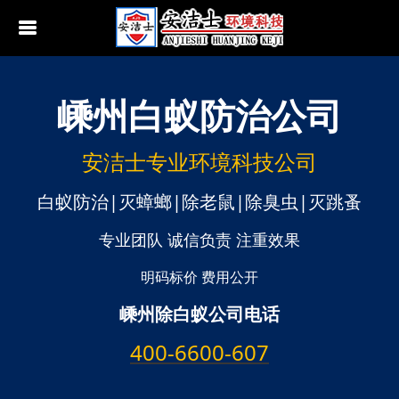
嵊州
白蚁防治公司
行业动态
南京白蚁防治
无锡白蚁防治
安洁士专业环境科技公司
江阴白蚁防治
白蚁防治|灭蟑螂|除老鼠|除臭虫|灭跳蚤
宜兴白蚁防治
专业团队 诚信负责 注重效果
苏州白蚁防治
明码标价 费用公开
嵊州除白蚁公司电话
常熟白蚁防治
400-6600-607
张家港白蚁防治
昆山白蚁防治