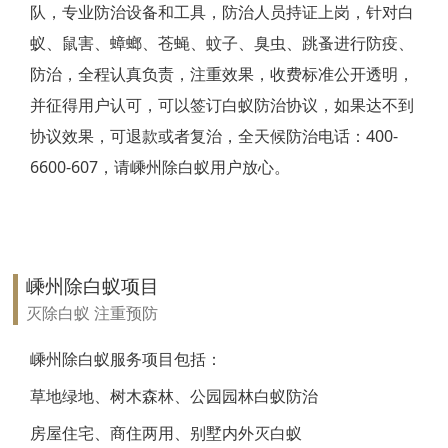
队，专业防治设备和工具，防治人员持证上岗，针对白
靖江白蚁防治
蚁、鼠害、蟑螂、苍蝇、蚊子、臭虫、跳蚤进行防疫、
防治，全程认真负责，注重效果，收费标准公开透明，
泰兴白蚁防治
并征得用户认可，可以签订白蚁防治协议，如果达不到
扬州白蚁防治
协议效果，可退款或者复治，全天候防治电话：400-
6600-607，请嵊州除白蚁用户放心。
宝应白蚁防治
仪征白蚁防治
高邮白蚁防治
嵊州除白蚁项目
镇江白蚁防治
灭除白蚁 注重预防
丹阳白蚁防治
嵊州除白蚁服务项目包括：
草地绿地、树木森林、公园园林白蚁防治
扬中白蚁防治
房屋住宅、商住两用、别墅内外灭白蚁
句容白蚁防治