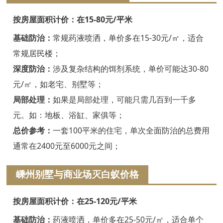
嘉兴白蚁防治
按房屋面积计价：在15-80元/平米
平湖白蚁防治
基础防治：
常规药液喷洒，单价多在15-30元/㎡，适合
桐乡白蚁防治
常规居民楼；
深度防治：
涉及复杂结构的饵剂系统，单价可能达30-80
海宁白蚁防治
元/㎡，如老宅、别墅等；
嘉善白蚁防治
局部处理：
如果是局部处理，可能只需几百到一千多
海盐白蚁防治
元。如：地板、浴缸、家俱等；
总价参考：
一套100平米的住宅，单次全面防治的总费用
湖州白蚁防治
通常在2400元至6000元之间；
德清白蚁防治
嵊州别墅与商业场灭白蚁价格
长兴白蚁防治
按房屋面积计价：在25-120元/平米
安吉白蚁防治
基础防治：
药液喷洒，单价多在25-50元/㎡，适合单个